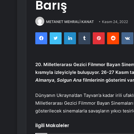
Barış
METANET MEHRALİ KANAT
Kasım 24, 2022
Facebook
Twitter
LinkedIn
Tumblr
Pinterest
Reddit
20. Milletlerarası Gezici Filmmor Bayan Sinem
kısmıyla izleyiciyle buluşuyor. 26-27 Kasım t
Almanya, Solgun Ana
filmlerinin gösterimi var
Dünyanın Ukrayna’dan Tayvan’a kadar irili ufakl
Milletlerarası Gezici Filmmor Bayan Sinemaları
gösterilecek sinemalarla savaşların yıkıcı tesi
İlgili Makaleler