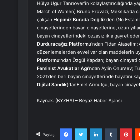
Hülya Uğur Tanrıöver’in kolaylaştırıcılığında y
March of Women) Bruno Provazi; Meksika’da cins
çalışan
Hepimiz Burada Değiliz
’den (No Estam
cinayetlerinden bayan cinayetlerine, uzun yılla
bayan cinayetlerindeki cezasızlıkla gayret ede
Durduracağız Platformu
’ndan Fidan Ataselim; 
düzenlemelerden evvel var olan maddelerin uy
Platformu
’ndan Özgül Kapdan; bayan cinayeti d
Feminist Avukatlar Ağı
’ndan Aylin Onursev; T
2021’den beri bayan cinayetlerinde hayatını 
Dijital Sandık)
’tanEmel Armutçu, bayan cinayetle
Kaynak: (BYZHA) – Beyaz Haber Ajansı
Facebook
Twitter
LinkedIn
Tumblr
Pint
Paylaş