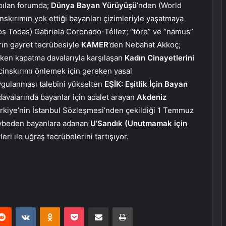
apılan forumda;
Dünya Bayan Yürüyüşü
’nden (World
kırımın yok ettiği bayanları çizimleriyle yaşatmaya
os Todas) Gabriela Coronado-Téllez; “töre” ve “namus”
rın gayret tecrübesiyle
KAMER
’den Nebahat Akkoç;
rken kapatma davalarıyla karşılaşan
Kadın Cinayetlerini
cinskırımı önlemek için gereken yasal
gulanması talebini yükselten
EŞİK: Eşitlik İçin Bayan
avalarında bayanlar için adalet arayan
Akdeniz
ürkiye’nin İstanbul Sözleşmesi’nden çekildiği 1 Temmuz
kaybeden bayanlara adanan
U’Sandık (Unutmamak için
ri ile uğraş tecrübelerini tartışıyor.
erest
Reddit
VKontakte
Odnoklassniki
Pocket
E-Posta ile paylaş
Yazdır