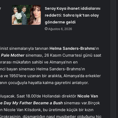
r
Seray Kaya ihanet iddialarını
reddetti: Sahra Işık’tan olay
gönderme geldi
Ağustos 6, 2026
inist sinemalarıyla tanınan
Helma Sanders-Brahms
’ın
 Pale Mother
sineması, 26 Kasım Cumartesi günü saat
erarası mükafatın sahibi ve Almanya’nın en
birinci bayan sinemacı Helma Sanders-Brahms’ın
 ve 1950’lere uzanan bir aralıkta, Almanya’da erkekler
ın çocuğuyla hayatta kalma gayretini anlatıyor.
luşacak. Saat 18.00’de Hollandalı direktör
Nicole Van
e Day My Father Became a Bush
sineması var.Birçok
n Nicole Van Kilsdonk, bu üretimde küçük bir kızın
 bürokrasinin, düşmanlığın nasıl musibetler olduğunu hiç