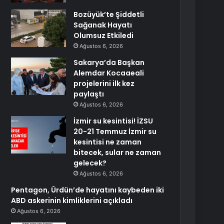
Bozüyük’te Şiddetli
Sağanak Hayatı
Olumsuz Etkiledi
Ağustos 6, 2026
Sakarya’da Başkan
Alemdar Kocaaeali
projelerini ilk kez
paylaştı
Ağustos 6, 2026
İzmir su kesintisi! İZSU
20-21 Temmuz İzmir su
kesintisi ne zaman
bitecek, sular ne zaman
gelecek?
Ağustos 6, 2026
Pentagon, Ürdün’de hayatını kaybeden iki
ABD askerinin kimliklerini açıkladı
Ağustos 6, 2026