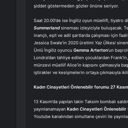
şiddet göstermeden gözler önüne seriyor.
Saat 20.00’de ise İngiliz oyun müellifi, tiyatro 
Summerland
sineması izleyiciyle buluşacak. T
inançlı, eşit ve adil şartlarda çalışması için f
Jessica Swale’in 2020 üretimi
Yaz Ülkesi
sinema
Ünlü İngiliz oyuncu
Gemma Arterton
’un başro
Londra’dan tahliye edilen çocuklardan Frank’in,
münzevi müellif Alice’in kapısını çalmasıyla ba
iştirakler ve kesişmelerin ortaya çıkmasıyla ikili
Kadın Cinayetleri Önlenebilir forumu 27 Kası
13 Kasım’da yapılan lakin Taksim bombalı saldır
yayınlanamayan
Kadın Cinayetleri Önlenebilir
Youtube kanalından simultane çeviri ile yayınl