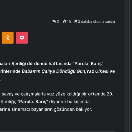
0
15
2 dakika okuma süresi
VKontakte
Odnoklassniki
Pocket
aları Şenliği dördüncü haftasında “Parola: Barış”
arihlerinde
Babamın Çalıya Döndüğü Gün,Yaz Ülkesi
ve
.
ı savaş ve çatışmalarla yüz yüze kaldığı bir ortamda 20.
 Şenliği,
“Parola: Barış”
diyor ve bu kısımda
rlerine sinemacı bayanların gözünden bakıyor.