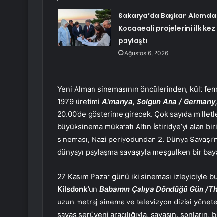
Sakarya’da Başkan Alemda
Kocaaeali projelerini ilk kez
paylaştı
Ağustos 6, 2026
Yeni Alman sinemasının öncülerinden, kült fem
1979 üretimi
Almanya, Solgun Ana / Germany,
20.00’de gösterime girecek. Çok sayıda milletl
büyüksinema mükafatı Altın İstiridye’yi alan 
sineması, Nazi periyodundan 2. Dünya Savaşı’na
dünyayı paylaşma savaşıyla meşgulken bir bayan
27 Kasım Pazar günü iki sineması izleyiciyle bu
Kilsdonk
’un
Babamın Çalıya Döndüğü Gün /
Th
uzun metraj sinema ve televizyon dizisi yönete
savaş serüveni aracılığıyla, savaşın, sonların,