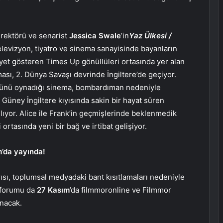
direktörü ve senarist
Jessica Swale
’in
Yaz Ülkesi /
elevizyon, tiyatro ve sinema sanayisinde bayanların
aaliyet gösteren Times Up gönüllüleri ortasında yer alan
sı, 2. Dünya Savaşı devrinde İngiltere’de geçiyor.
lünü oynadığı sinema, bombardıman nedeniyle
 Güney İngiltere kıyısında sakin bir hayat süren
şlıyor. Alice ile Frank’in geçmişlerinde beklenmedik
 ortasında yeni bir bağ ve irtibat gelişiyor.
m’da yayında!
ısı, toplumsal medyadaki bant kısıtlamaları nedeniyle
forumu da
27 Kasım
’da filmmoronline ve Filmmor
anacak.