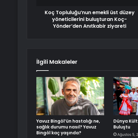
Koç Topluluğu’nun emekli üst düzey
yöneticilerini buluşturan Koç-
Yönder’den Anıtkabir ziyareti
İlgili Makaleler
Yavuz Bingöl’ün hastalığı ne,
Dünya Kült
sağlık durumu nasıl? Yavuz
Buluştu
Bingöl kaç yaşında?
Ağustos 5, 