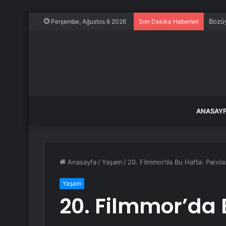
Bozüy
Perşembe, Ağustos 6 2026
Son Dakika Haberleri
ANASAY
Anasayfa
/
Yaşam
/
20. Filmmor’da Bu Hafta: Parola:
Yaşam
20. Filmmor’da 