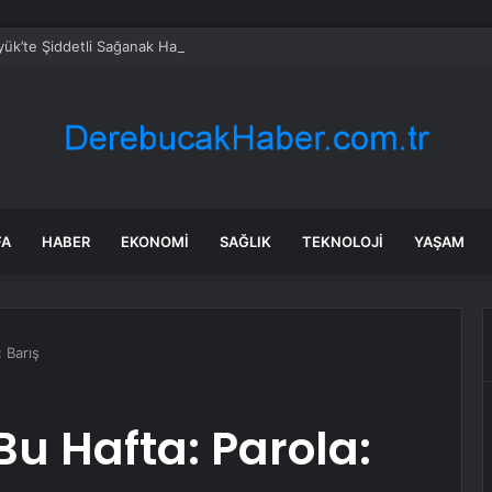
ük’te Şiddetli Sağanak Hayatı Olumsuz Etkiledi
FA
HABER
EKONOMI
SAĞLIK
TEKNOLOJI
YAŞAM
 Barış
Bu Hafta: Parola: