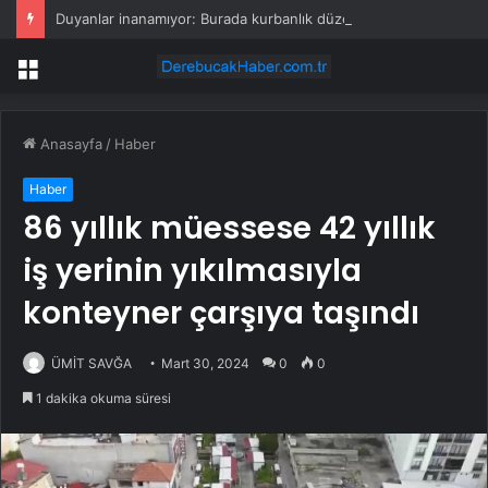
Duyanlar inanamıyor: Burada kurbanlık düze ve tosunlar 45 bin liraya satılıyor
Menü
Anasayfa
/
Haber
Haber
86 yıllık müessese 42 yıllık
iş yerinin yıkılmasıyla
konteyner çarşıya taşındı
ÜMİT SAVĞA
Mart 30, 2024
0
0
1 dakika okuma süresi