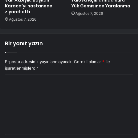
Karaca’yı hastanede
Yük Gemisinde Yaralanma
ziyaret etti
Ağustos 7, 2026
Ağustos 7, 2026
Bir yanıt yazın
E-posta adresiniz yayınlanmayacak.
Gerekli alanlar
*
ile
işaretlenmişlerdir
Y
o
r
u
m
*