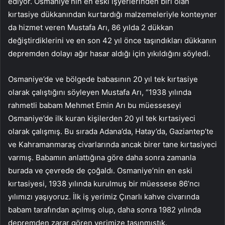
ediyor. Osmaniye’nin en eski işyerlerinden biri olan
kırtasiye dükkanından kurtardığı malzemeleriyle konteyner
da hizmet veren Mustafa Arı, 86 yılda 2 dükkan
değiştirdiklerini ve en son 42 yıl önce taşındıkları dükkanın
depremden dolayı ağır hasar aldığı için yıkıldığını söyledi.
Osmaniye’de ve bölgede babasının 20 yıl tek kırtasiye
olarak çalıştığını söyleyen Mustafa Arı, “1938 yılında
rahmetli babam Mehmet Emin Arı bu müesseseyi
Osmaniye’de ilk kuran kişilerden 20 yıl tek kırtasiyeci
olarak çalışmış. Bu sırada Adana’da, Hatay’da, Gaziantep’te
ve Kahramanmaraş civarlarında ancak birer tane kırtasiyeci
varmış. Babamın anlattığına göre daha sonra zamanla
burada ve çevrede de çoğaldı. Osmaniye’nin en eski
kırtasiyesi, 1938 yılında kurulmuş bir müessese 86’ncı
yılımızı yaşıyoruz. İlk iş yerimiz Çınarlı kahve civarında
babam tarafından açılmış olup, daha sonra 1982 yılında
depremden zarar gören yerimize taşınmıştık.