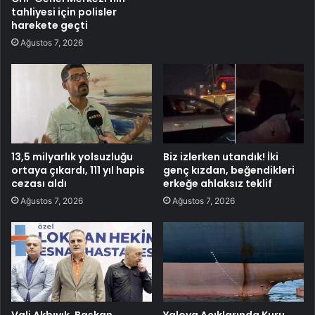
tahliyesi için polisler
harekete geçti
Ağustos 7, 2026
13,5 milyarlık yolsuzluğu
Biz izlerken utandık! İki
ortaya çıkardı, 111 yıl hapis
genç kızdan, beğendikleri
cezası aldı
erkeğe ahlaksız teklif
Ağustos 7, 2026
Ağustos 7, 2026
Vali Akbıyık, Başkan
Yalova Açıklarında Kuru