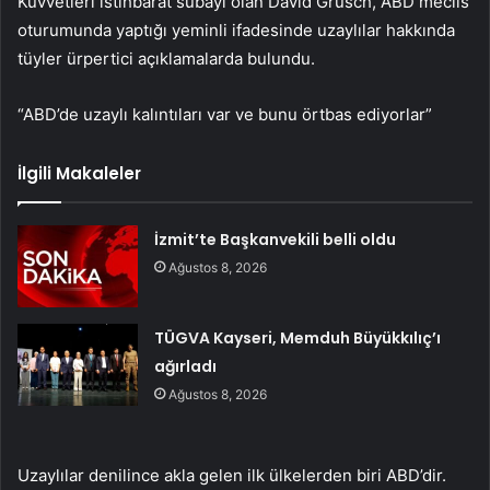
Kuvvetleri istihbarat subayı olan David Grusch, ABD meclis
oturumunda yaptığı yeminli ifadesinde uzaylılar hakkında
tüyler ürpertici açıklamalarda bulundu.
“ABD’de uzaylı kalıntıları var ve bunu örtbas ediyorlar”
İlgili Makaleler
İzmit’te Başkanvekili belli oldu
Ağustos 8, 2026
TÜGVA Kayseri, Memduh Büyükkılıç’ı
ağırladı
Ağustos 8, 2026
Uzaylılar denilince akla gelen ilk ülkelerden biri ABD’dir.