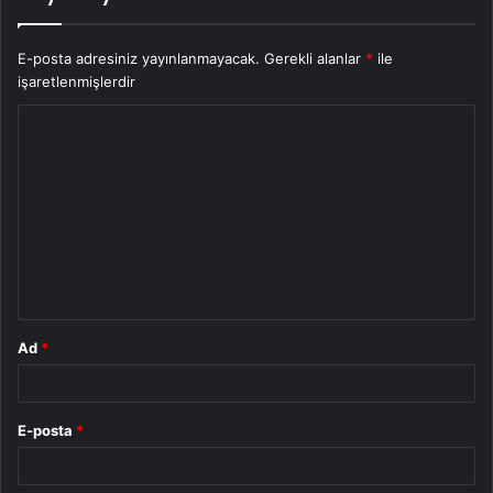
E-posta adresiniz yayınlanmayacak.
Gerekli alanlar
*
ile
işaretlenmişlerdir
Y
o
r
u
m
*
Ad
*
E-posta
*