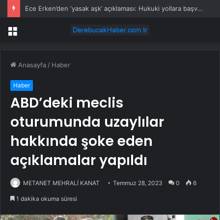
Ece Erken’den ‘yasak aşk’ açıklaması: Hukuki yollara başvuruyor
Menü
Anasayfa
/
Haber
Haber
ABD’deki meclis
oturumunda uzaylılar
hakkında şoke eden
açıklamalar yapıldı
METANET MEHRALİ KANAT
Temmuz 28, 2023
0
6
1 dakika okuma süresi