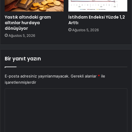
Yastık altındaki gram
İstihdam Endeksi Yüzde 1,2
altınlar hurdaya
Arttı
dönüşüyor
Ağustos 5, 2026
Ağustos 5, 2026
Bir yanıt yazın
E-posta adresiniz yayınlanmayacak.
Gerekli alanlar
*
ile
işaretlenmişlerdir
Y
o
r
u
m