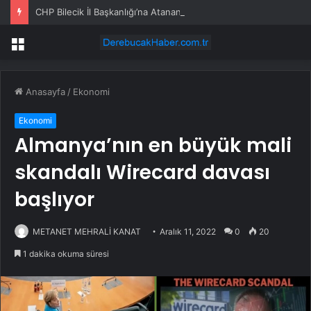
CHP Bilecik İl Başkanlığı’na Atanan Yağmur’a Anahtar Teslim Edilmedi
Menü
Anasayfa
/
Ekonomi
Ekonomi
Almanya’nın en büyük mali
skandalı Wirecard davası
başlıyor
METANET MEHRALİ KANAT
Aralık 11, 2022
0
20
1 dakika okuma süresi