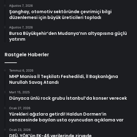
Ağustos 7, 2026
Şanghay, otomotiv sektöründe çevrimiçi bilgi
düzenlemesi için büyük üreticileri topladı
Ağustos 7, 2026
Bursa Büyükşehir’den Mudanya’nın altyapısına güçlü
yatırım
Rastgele Haberler
Temmuz 6, 2026
MHP Manisa İl Teşkilatı Feshedildi, İl Başkanlığına
Nurullah Savaş Atandı
Mart 15, 2025
Dünyaca ünlü rock grubu İstanbul’da konser verecek
Ocak 27, 2026
Yürekleri ağızlara getirdi! Haldun Dormen’in
cenazesinde bayılan usta oyuncudan açıklama var
Ocak 23, 2026
DEÜ, YÖK’ün EK-46 verilerinde zirvede