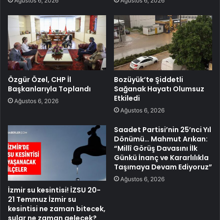
Ağustos 6, 2026
Ağustos 6, 2026
Özgür Özel, CHP İl
Bozüyük’te Şiddetli
Başkanlarıyla Toplandı
Sağanak Hayatı Olumsuz
Etkiledi
Ağustos 6, 2026
Ağustos 6, 2026
Saadet Partisi’nin 25’nci Yıl
Dönümü… Mahmut Arıkan:
“Millî Görüş Davasını İlk
Günkü İnanç ve Kararlılıkla
Taşımaya Devam Ediyoruz”
Ağustos 6, 2026
İzmir su kesintisi! İZSU 20-
21 Temmuz İzmir su
kesintisi ne zaman bitecek,
sular ne zaman gelecek?