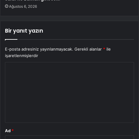
Ağustos 6, 2026
Bir yanıt yazın
E-posta adresiniz yayınlanmayacak.
Gerekli alanlar
*
ile
işaretlenmişlerdir
Y
o
r
u
m
*
Ad
*