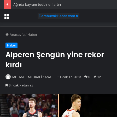
Ağrı’da bayram tedbirleri artırıldı
Menü
Anasayfa
/
Haber
Haber
Alperen Şengün yine rekor
kırdı
METANET MEHRALİ KANAT
Ocak 17, 2023
0
12
Bir dakikadan az