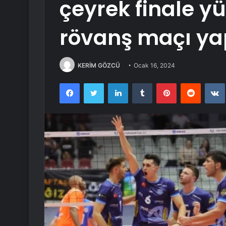
çeyrek finale y
rövanş maçı y
KERİM GÖZCÜ
Ocak 16, 2024
Facebook
Twitter
LinkedIn
Tumblr
Pinterest
Reddit