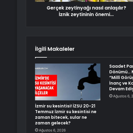
Gerçek zeytinyağı nasıl anlaşılır?
İznik zeytininin önemi...
İlgili Makaleler
Saadet Part
Dönümü… M
“Millî Görü
İnanç ve K
Devam Edi
Ağustos 6, 
İzmir su kesintisi! İZSU 20-21
Temmuz İzmir su kesintisi ne
zaman bitecek, sular ne
zaman gelecek?
Ağustos 6, 2026