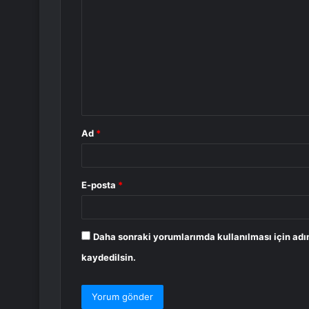
o
r
u
m
*
Ad
*
E-posta
*
Daha sonraki yorumlarımda kullanılması için adı
kaydedilsin.