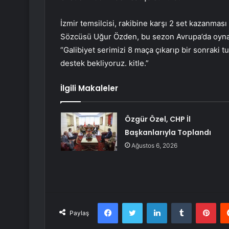
İzmir temsilcisi, rakibine karşı 2 set kazanma
Sözcüsü Uğur Özden, bu sezon Avrupa’da oynadık
“Galibiyet serimizi 8 maça çıkarıp bir sonraki t
destek bekliyoruz. kitle.”
İlgili Makaleler
Özgür Özel, CHP İl
Başkanlarıyla Toplandı
Ağustos 6, 2026
Facebook
Twitter
LinkedIn
Tumblr
Pint
Paylaş