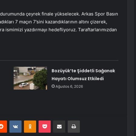
sı durumunda çeyrek finale yükselecek. Arkas Spor Basın
ları 7 maçın 7’sini kazandıklarının altını çizerek,
ura ismimizi yazdırmayı hedefliyoruz. Taraftarlarımızdan
Bozüyük’te Şiddetli Sağanak
Hayatı Olumsuz Etkiledi
Ağustos 6, 2026
erest
Reddit
VKontakte
Odnoklassniki
Pocket
E-Posta ile paylaş
Yazdır