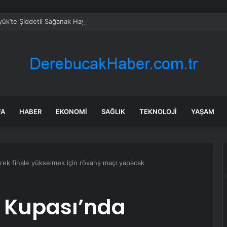
ük’te Şiddetli Sağanak Hayatı Olumsuz Etkiledi
FA
HABER
EKONOMI
SAĞLIK
TEKNOLOJI
YAŞAM
rek finale yükselmek için rövanş maçı yapacak
V Kupası’nda