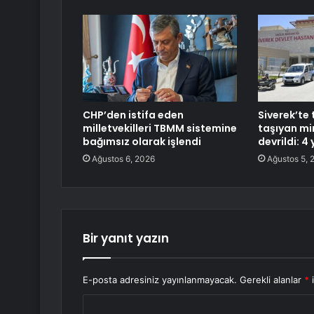
CHP’den istifa eden
Siverek’te 
milletvekilleri TBMM sistemine
taşıyan m
bağımsız olarak işlendi
devrildi: 4 
Ağustos 6, 2026
Ağustos 5, 
Bir yanıt yazın
E-posta adresiniz yayınlanmayacak.
Gerekli alanlar
*
i
Y