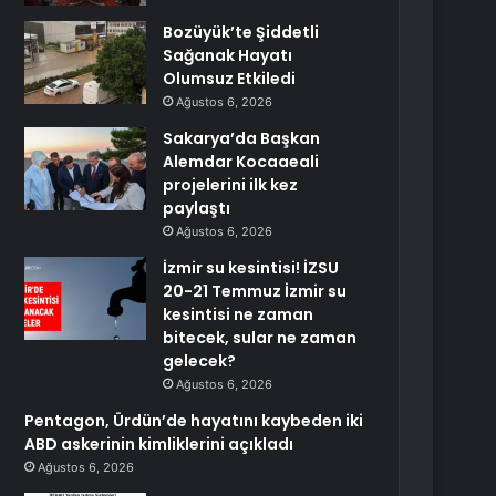
Bozüyük’te Şiddetli
Sağanak Hayatı
Olumsuz Etkiledi
Ağustos 6, 2026
Sakarya’da Başkan
Alemdar Kocaaeali
projelerini ilk kez
paylaştı
Ağustos 6, 2026
İzmir su kesintisi! İZSU
20-21 Temmuz İzmir su
kesintisi ne zaman
bitecek, sular ne zaman
gelecek?
Ağustos 6, 2026
Pentagon, Ürdün’de hayatını kaybeden iki
ABD askerinin kimliklerini açıkladı
Ağustos 6, 2026