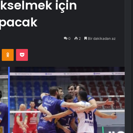
ükselmek için
apacak
0
2
Bir dakikadan az
VKontakte
Odnoklassniki
Pocket