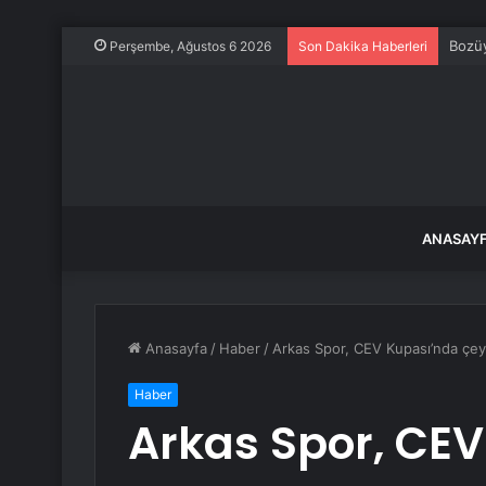
Bozüy
Perşembe, Ağustos 6 2026
Son Dakika Haberleri
ANASAY
Anasayfa
/
Haber
/
Arkas Spor, CEV Kupası’nda çey
Haber
Arkas Spor, CE