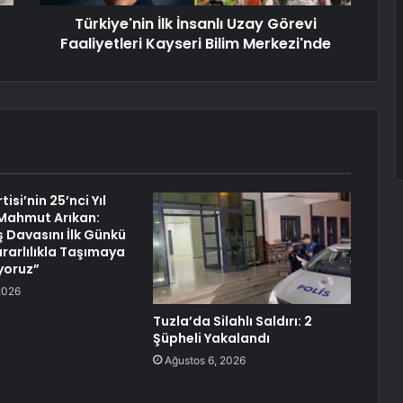
Türkiye'nin İlk İnsanlı Uzay Görevi
Faaliyetleri Kayseri Bilim Merkezi'nde
isi’nin 25’nci Yıl
ahmut Arıkan:
ş Davasını İlk Günkü
ararlılıkla Taşımaya
yoruz”
2026
Tuzla’da Silahlı Saldırı: 2
Şüpheli Yakalandı
Ağustos 6, 2026