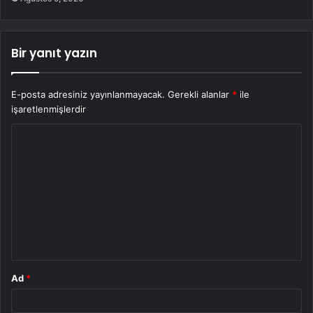
Bir yanıt yazın
E-posta adresiniz yayınlanmayacak.
Gerekli alanlar
*
ile
işaretlenmişlerdir
Y
o
r
u
m
*
Ad
*