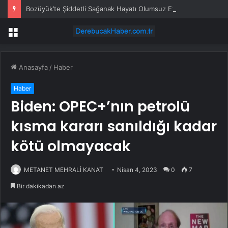
Bozüyük’te Şiddetli Sağanak Hayatı Olumsuz Etkiledi
Menü
Anasayfa
/
Haber
Haber
Biden: OPEC+’nın petrolü
kısma kararı sanıldığı kadar
kötü olmayacak
METANET MEHRALİ KANAT
Nisan 4, 2023
0
7
Bir dakikadan az