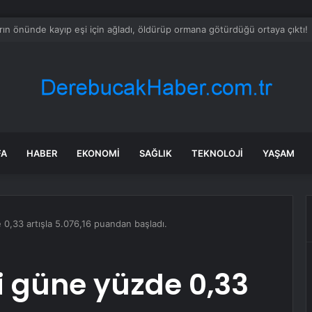
ayramı’nda Araç Kiralamada Yoğun Talep
FA
HABER
EKONOMI
SAĞLIK
TEKNOLOJI
YAŞAM
0,33 artışla 5.076,16 puandan başladı.
i güne yüzde 0,33