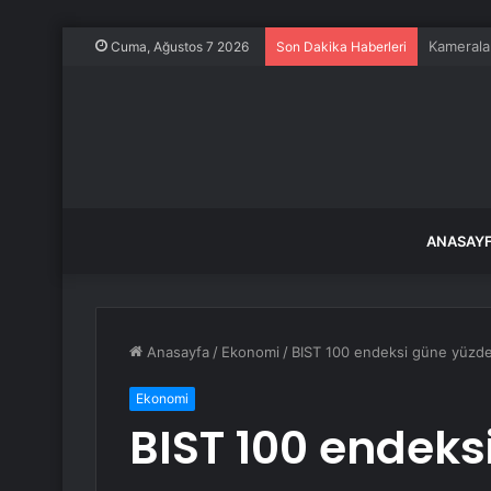
Kurban B
Cuma, Ağustos 7 2026
Son Dakika Haberleri
ANASAY
Anasayfa
/
Ekonomi
/
BIST 100 endeksi güne yüzde 
Ekonomi
BIST 100 endeks