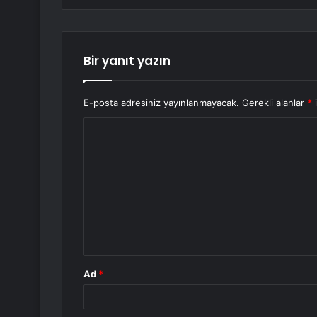
Bir yanıt yazın
E-posta adresiniz yayınlanmayacak.
Gerekli alanlar
*
i
Y
o
r
u
m
*
Ad
*