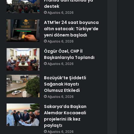
Fransa’dan İzlanda’ya
destek
Ağustos 6, 2026
ATM’ler 24 saat boyunca
altın satacak: Türkiye’de
yeni dönem başladı
Ağustos 6, 2026
Özgür Özel, CHP İl
Başkanlarıyla Toplandı
Ağustos 6, 2026
Bozüyük’te Şiddetli
Sağanak Hayatı
Olumsuz Etkiledi
Ağustos 6, 2026
Sakarya’da Başkan
Alemdar Kocaaeali
projelerini ilk kez
paylaştı
Ağustos 6, 2026