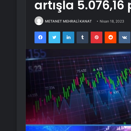
artışla 5.076,1
METANET MEHRALİ KANAT
Nisan 18, 2023
Facebook
Twitter
LinkedIn
Tumblr
Pinterest
Reddit