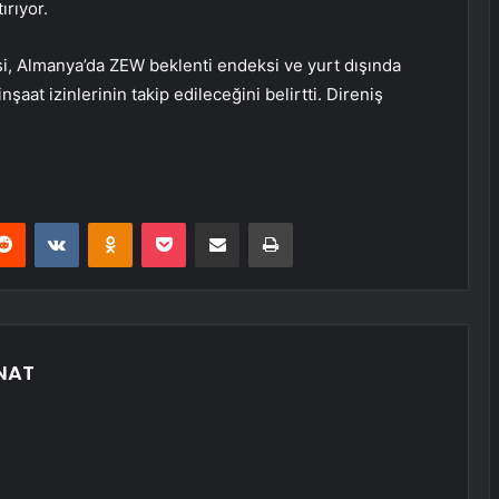
ırıyor.
ksi, Almanya’da ZEW beklenti endeksi ve yurt dışında
şaat izinlerinin takip edileceğini belirtti. Direniş
erest
Reddit
VKontakte
Odnoklassniki
Pocket
E-Posta ile paylaş
Yazdır
NAT