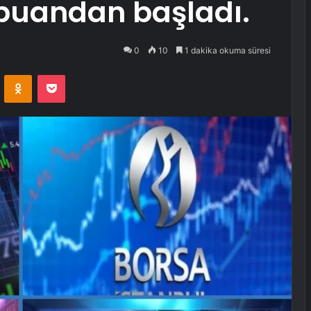
6 puandan başladı.
0
10
1 dakika okuma süresi
VKontakte
Odnoklassniki
Pocket