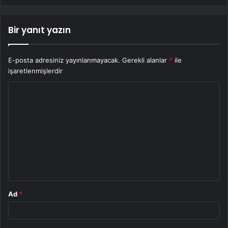
Bir yanıt yazın
E-posta adresiniz yayınlanmayacak.
Gerekli alanlar
*
ile
işaretlenmişlerdir
Y
o
r
u
m
*
Ad
*