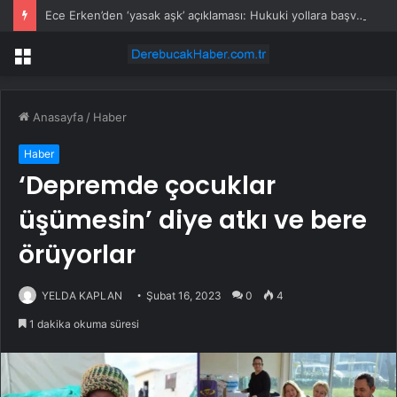
Ece Erken’den ‘yasak aşk’ açıklaması: Hukuki yollara başvuruyor
Menü
Anasayfa
/
Haber
Haber
‘Depremde çocuklar
üşümesin’ diye atkı ve bere
örüyorlar
YELDA KAPLAN
Şubat 16, 2023
0
4
1 dakika okuma süresi