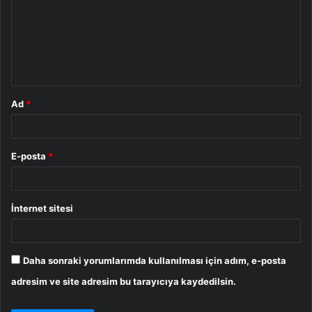
r
u
m
*
Ad
*
E-posta
*
İnternet sitesi
Daha sonraki yorumlarımda kullanılması için adım, e-posta
adresim ve site adresim bu tarayıcıya kaydedilsin.