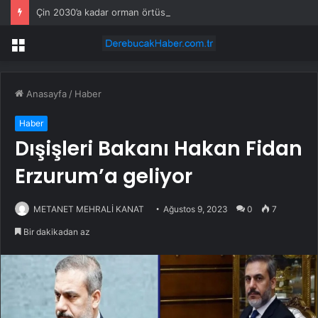
Çin 2030’a kadar orman örtüsünü %25,8’e çıkarmayı hedefliyor
Menü
Anasayfa
/
Haber
Haber
Dışişleri Bakanı Hakan Fidan
Erzurum’a geliyor
METANET MEHRALİ KANAT
Ağustos 9, 2023
0
7
Bir dakikadan az