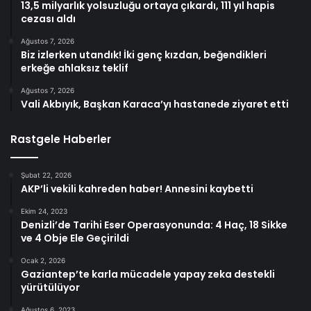
13,5 milyarlık yolsuzluğu ortaya çıkardı, 111 yıl hapis
cezası aldı
Ağustos 7, 2026
Biz izlerken utandık! İki genç kızdan, beğendikleri
erkeğe ahlaksız teklif
Ağustos 7, 2026
Vali Akbıyık, Başkan Karaca’yı hastanede ziyaret etti
Rastgele Haberler
Şubat 22, 2026
AKP’li vekili kahreden haber! Annesini kaybetti
Ekim 24, 2023
Denizli’de Tarihi Eser Operasyonunda: 4 Haç, 18 Sikke
ve 4 Obje Ele Geçirildi
Ocak 2, 2026
Gaziantep’te karla mücadele yapay zeka destekli
yürütülüyor
Ağustos 6, 2023