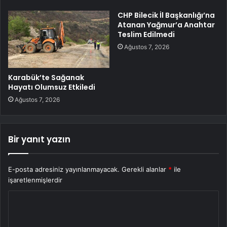
CHP Bilecik İl Başkanlığı’na
Atanan Yağmur’a Anahtar
Teslim Edilmedi
Ağustos 7, 2026
Karabük’te Sağanak
Hayatı Olumsuz Etkiledi
Ağustos 7, 2026
Bir yanıt yazın
E-posta adresiniz yayınlanmayacak.
Gerekli alanlar
*
ile
işaretlenmişlerdir
Y
o