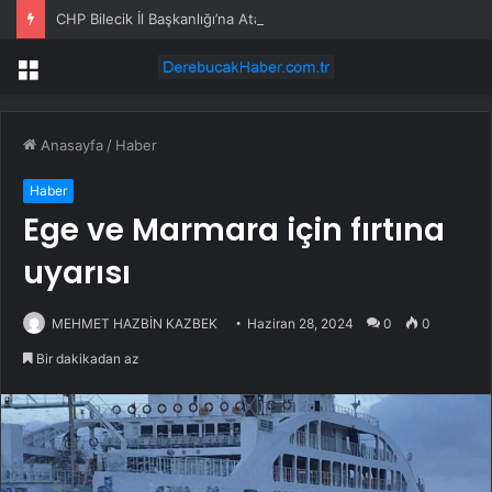
CHP Bilecik İl Başkanlığı’na Atanan Yağmur’a Anahtar Teslim Edilmedi
Menü
Anasayfa
/
Haber
Haber
Ege ve Marmara için fırtına
uyarısı
MEHMET HAZBİN KAZBEK
Haziran 28, 2024
0
0
Bir dakikadan az