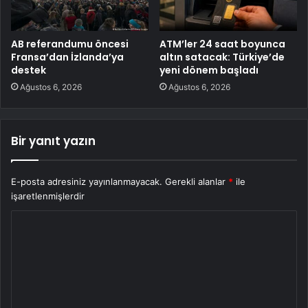
AB referandumu öncesi
ATM’ler 24 saat boyunca
Fransa’dan İzlanda’ya
altın satacak: Türkiye’de
destek
yeni dönem başladı
Ağustos 6, 2026
Ağustos 6, 2026
Bir yanıt yazın
E-posta adresiniz yayınlanmayacak.
Gerekli alanlar
*
ile
işaretlenmişlerdir
Y
o
r
u
m