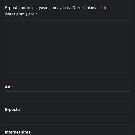
E-posta adresiniz yayınlanmayacak.
Gerekli alanlar
*
ile
işaretlenmişlerdir
Y
o
r
u
m
*
Ad
*
E-posta
*
İnternet sitesi