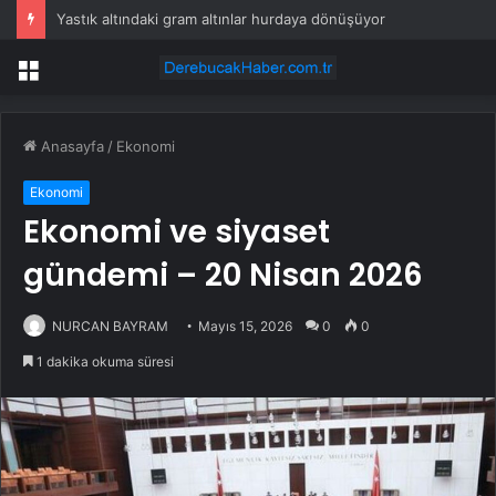
Yastık altındaki gram altınlar hurdaya dönüşüyor
Menü
Anasayfa
/
Ekonomi
Ekonomi
Ekonomi ve siyaset
gündemi – 20 Nisan 2026
NURCAN BAYRAM
Mayıs 15, 2026
0
0
1 dakika okuma süresi