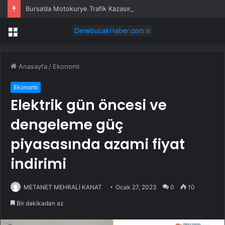
Bursa’da Motokurye Trafik Kazasında Hayatını Kaybetti
Menü
Anasayfa
/
Ekonomi
Ekonomi
Elektrik gün öncesi ve
dengeleme güç
piyasasında azami fiyat
indirimi
METANET MEHRALİ KANAT
Ocak 27, 2023
0
10
Bir dakikadan az