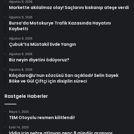
Ağustos 9, 2026
Markette akılalmaz olay! Saçlarını kıskanıp ateşe verdi
Ağustos 9, 2026
Bursa’da Motokurye Trafik Kazasında Hayatını
Kaybetti
Ağustos 9, 2026
Çubuk’ta Müstakil Evde Yangın
Ağustos 9, 2026
Biz neyin diyetini ödüyoruz?
Ağustos 8, 2026
Kılıçdaroğlu’nun sözcüsü Sarı açıkladı! Selin Sayek
Böke ve Gül Çiftçi için disiplin süreci
Rastgele Haberler
Mayıs 1, 2025
TEM Otoyolu resmen kilitlendi!
Eylül 14, 2025
İddia için nehre atlayan genç 8 gündür aranıyor