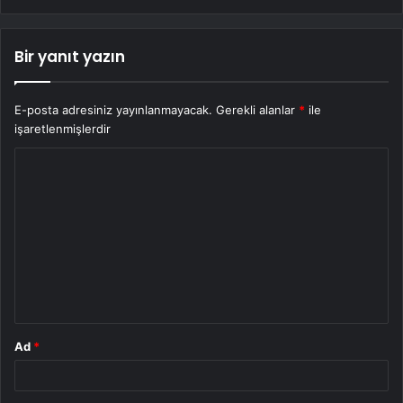
Bir yanıt yazın
E-posta adresiniz yayınlanmayacak.
Gerekli alanlar
*
ile
işaretlenmişlerdir
Y
o
r
u
m
*
Ad
*