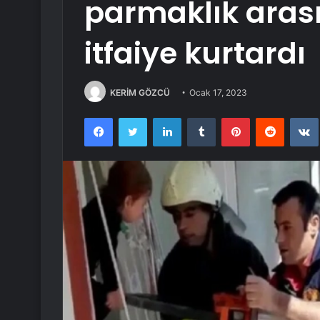
parmaklık arası
itfaiye kurtardı
KERİM GÖZCÜ
Ocak 17, 2023
Facebook
Twitter
LinkedIn
Tumblr
Pinterest
Reddit