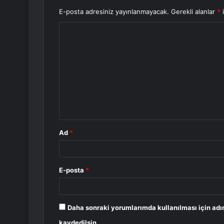
E-posta adresiniz yayınlanmayacak.
Gerekli alanlar
*
i
Y
o
r
u
m
*
Ad
*
E-posta
*
Daha sonraki yorumlarımda kullanılması için adı
kaydedilsin.