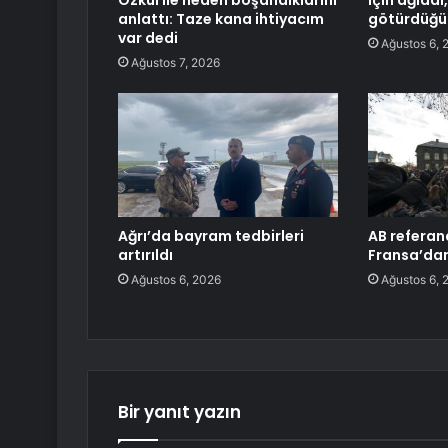
Özkul ile neden boşandıklarını
için ağlad
anlattı: Taze kana ihtiyacım
götürdüğü 
var dedi
Ağustos 6, 
Ağustos 7, 2026
Ağrı’da bayram tedbirleri
AB refera
artırıldı
Fransa’dan
Ağustos 6, 2026
Ağustos 6, 
Bir yanıt yazın