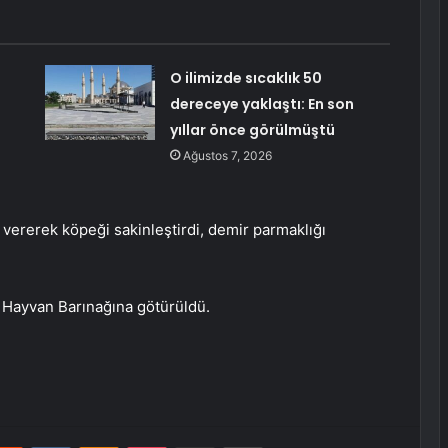
O ilimizde sıcaklık 50
dereceye yaklaştı: En son
yıllar önce görülmüştü
Ağustos 7, 2026
u vererek köpeği sakinleştirdi, demir parmaklığı
i Hayvan Barınağına götürüldü.
erest
Reddit
VKontakte
Odnoklassniki
Pocket
E-Posta ile paylaş
Yazdır