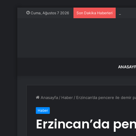
CHP Bilec
Cuma, Ağustos 7 2026
Son Dakika Haberleri
ANASAY
Anasayfa
/
Haber
/
Erzincan’da pencere ile demir pa
Haber
Erzincan’da pen