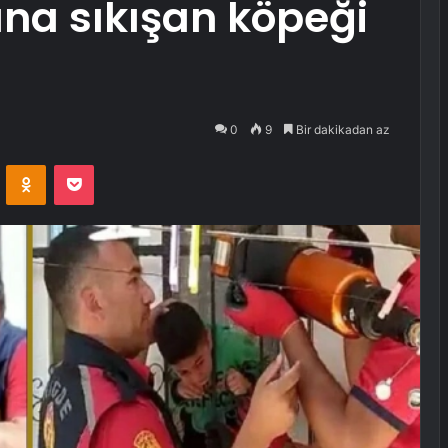
na sıkışan köpeği
0
9
Bir dakikadan az
VKontakte
Odnoklassniki
Pocket