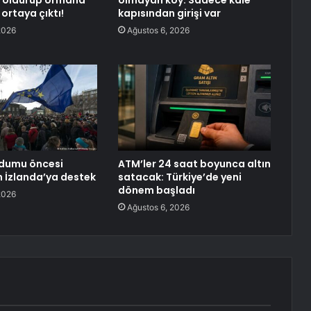
ı, öldürüp ormana
olmayan köy: Sadece kale
ortaya çıktı!
kapısından girişi var
2026
Ağustos 6, 2026
ndumu öncesi
ATM’ler 24 saat boyunca altın
 İzlanda’ya destek
satacak: Türkiye’de yeni
dönem başladı
2026
Ağustos 6, 2026