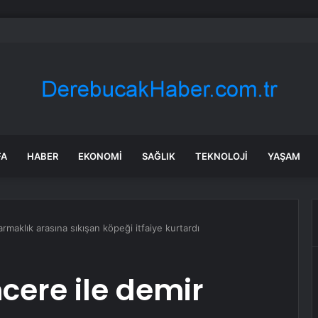
ik İl Başkanlığı’na Atanan Yağmur’a Anahtar Teslim Edilmedi
FA
HABER
EKONOMI
SAĞLIK
TEKNOLOJI
YAŞAM
rmaklık arasına sıkışan köpeği itfaiye kurtardı
cere ile demir