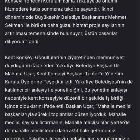
Konseyi Yönetim Kurulum adına Yakutiye’de önemli
hizmetlere katkı sunmanız takdire şayandır. İkinci
döneminizde Büyükşehir Belediye Başkanımız Mehmet
Sekmen ile birlikte daha güzel hizmet proje sayılarının
artırılması temennisinde bulunuyor, üstün başarılar
diliyorum” dedi.
Kent Konseyi Gönüllülerinin ziyaretinden memnuniyet
duyduğunu ifade eden Yakutiye Belediye Başkan Dr.
Mahmut Uçar, Kent Konseyi Başkanı Tanfer”e Yönetim
Kurulu Üyelerine Teşekkür etti. Yakutiye Belediyesi’nin de
katılımcı bir anlayış ile yönetildiğini, Bu yönetim anlayışı
nedeniyle kent konseyiyle düzenli bir şekilde iş birliği
içinde olduklarını ifade etti. Başkan Uçar, “Mahalle meclisi
başkanlarıyla sürekli toplantılar düzenliyorduk. Mahalle
meclisi sayısını artırmanın, Mahalle meclisi olan yerlerde
de mahalle meclislerini daha aktif hale getirmemiz
gerekiyor. Yakutiye İlçemizin gelişimi için var gücümüzle