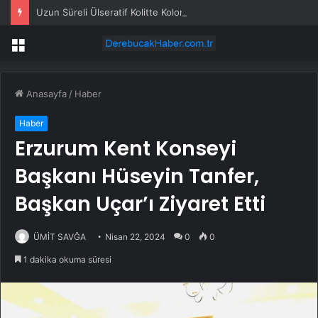
Uzun Süreli Ülseratif Kolitte Kolon Kanseri Riski Artıyor mu?
Menü
Anasayfa
/
Haber
Haber
Erzurum Kent Konseyi
Başkanı Hüseyin Tanfer,
Başkan Uçar’ı Ziyaret Etti
ÜMİT SAVĞA
Nisan 22, 2024
0
0
1 dakika okuma süresi