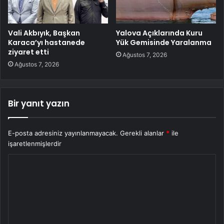
Vali Akbıyık, Başkan
Yalova Açıklarında Kuru
Karaca’yı hastanede
Yük Gemisinde Yaralanma
ziyaret etti
Ağustos 7, 2026
Ağustos 7, 2026
Bir yanıt yazın
E-posta adresiniz yayınlanmayacak.
Gerekli alanlar
*
ile
işaretlenmişlerdir
Y
o
r
u
m