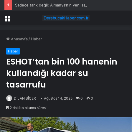
Sadece tank değil: Almanya’nın yeni savaş planı dikkat çekti
Menü
Anasayfa
/
Haber
Haber
ESHOT’tan bin 100 hanenin
kullandığı kadar su
tasarrufu
DİLAN BİÇER
Ağustos 14, 2025
0
0
2 dakika okuma süresi