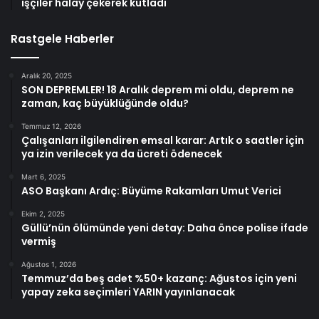
işçiler halay çekerek kutladı
Rastgele Haberler
Aralık 20, 2025
SON DEPREMLER! 18 Aralık deprem mi oldu, deprem ne
zaman, kaç büyüklüğünde oldu?
Temmuz 12, 2026
Çalışanları ilgilendiren emsal karar: Artık o saatler için
ya izin verilecek ya da ücreti ödenecek
Mart 6, 2025
ASO Başkanı Ardıç: Büyüme Rakamları Umut Verici
Ekim 2, 2025
Güllü’nün ölümünde yeni detay: Daha önce polise ifade
vermiş
Ağustos 1, 2026
Temmuz’da beş adet %50+ kazanç: Ağustos için yeni
yapay zeka seçimleri YARIN yayınlanacak