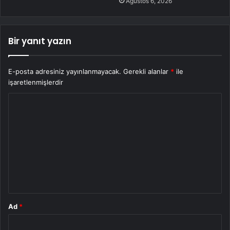
Ağustos 6, 2026
Bir yanıt yazın
E-posta adresiniz yayınlanmayacak.
Gerekli alanlar
*
ile
işaretlenmişlerdir
Y
o
r
u
m
*
Ad
*