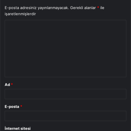
E-posta adresiniz yayınlanmayacak.
Gerekli alanlar
*
ile
işaretlenmişlerdir
Y
o
r
u
m
*
Ad
*
E-posta
*
İnternet sitesi