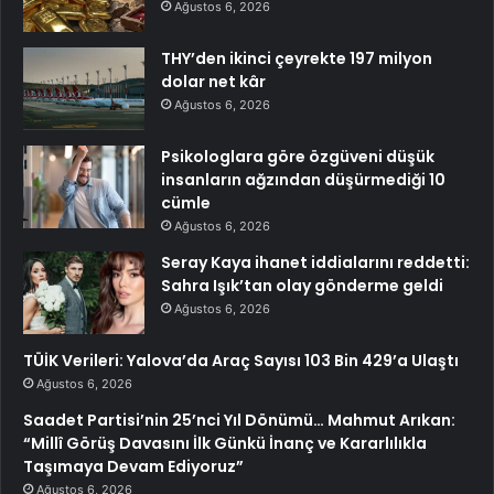
Ağustos 6, 2026
THY’den ikinci çeyrekte 197 milyon
dolar net kâr
Ağustos 6, 2026
Psikologlara göre özgüveni düşük
insanların ağzından düşürmediği 10
cümle
Ağustos 6, 2026
Seray Kaya ihanet iddialarını reddetti:
Sahra Işık’tan olay gönderme geldi
Ağustos 6, 2026
TÜİK Verileri: Yalova’da Araç Sayısı 103 Bin 429’a Ulaştı
Ağustos 6, 2026
Saadet Partisi’nin 25’nci Yıl Dönümü… Mahmut Arıkan:
“Millî Görüş Davasını İlk Günkü İnanç ve Kararlılıkla
Taşımaya Devam Ediyoruz”
Ağustos 6, 2026