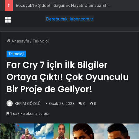
Bozüyük’te Şiddetli Sağanak Hayatı Olumsuz Etkiledi
Menü
Anasayfa
/
Teknoloji
Teknoloji
Far Cry 7 İçin İlk Bilgiler
Ortaya Çıktı! Çok Oyunculu
Bir Proje de Geliyor!
KERİM GÖZCÜ
Ocak 28, 2023
0
9
1 dakika okuma süresi