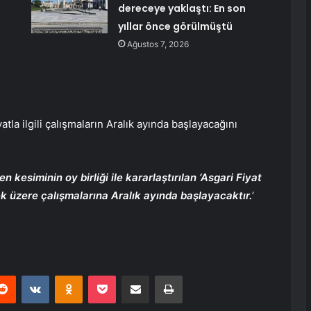
dereceye yaklaştı: En son
yıllar önce görülmüştü
Ağustos 7, 2026
la ilgili çalışmaların Aralık ayında başlayacağını
ren kesiminin oy birliği ile kararlaştırılan ‘Asgari Fiyat
ek üzere çalışmalarına Aralık ayında başlayacaktır.
‘
erest
Reddit
VKontakte
Odnoklassniki
Pocket
E-Posta ile paylaş
Yazdır