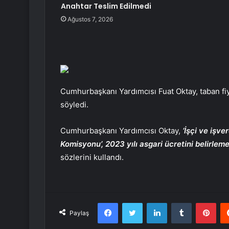
Anahtar Teslim Edilmedi
Ağustos 7, 2026
Cumhurbaşkanı Yardımcısı Fuat Oktay, taban fiyat
söyledi.
Cumhurbaşkanı Yardımcısı Oktay,
‘İşçi ve işve
Komisyonu’, 2023 yılı asgari ücretini belirlem
sözlerini kullandı.
Facebook
Twitter
LinkedIn
Tumblr
Pint
Paylaş