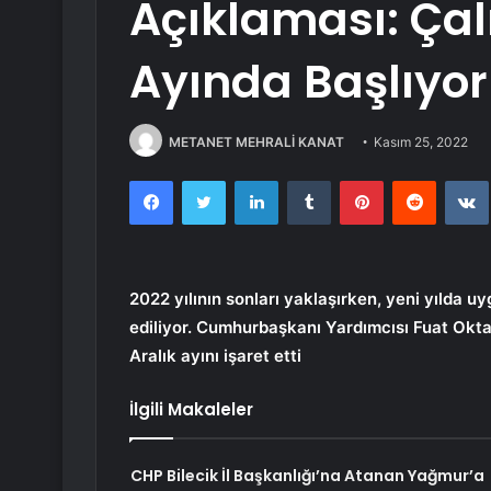
Açıklaması: Çal
Ayında Başlıyor
METANET MEHRALİ KANAT
Kasım 25, 2022
Facebook
Twitter
LinkedIn
Tumblr
Pinterest
Reddit
2022 yılının sonları yaklaşırken, yeni yılda
ediliyor. Cumhurbaşkanı Yardımcısı Fuat Oktay
Aralık ayını işaret etti
İlgili Makaleler
CHP Bilecik İl Başkanlığı’na Atanan Yağmur’a