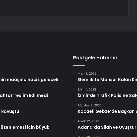
Rastgele Haberler
Mart 1, 2026
rinin maaşına haciz gelecek
Gemlik’te Mahsur Kalan Kiş
Ekim 1, 2025
nahtar Teslim Edilmedi
İzmir’de Trafik Polisine Sal
Ağustos 3, 2025
a kavuştu
Kocaeli Gebze’de Başkan B
Aralık 12, 2025
düzenlemesi için büyük
Adana’da Silah ve Uyuştu