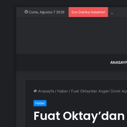
CHP Bilec
Cuma, Ağustos 7 2026
Son Dakika Haberleri
ANASAY
Anasayfa
/
Haber
/
Fuat Oktay’dan Asgari Ücret Açık
Haber
Fuat Oktay’dan 