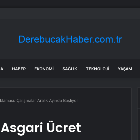
ik İl Başkanlığı’na Atanan Yağmur’a Anahtar Teslim Edilmedi
FA
HABER
EKONOMI
SAĞLIK
TEKNOLOJI
YAŞAM
laması: Çalışmalar Aralık Ayında Başlıyor
Asgari Ücret