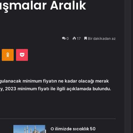
ışmalar Aralık
0
17
Bir dakikadan az
VKontakte
Odnoklassniki
Pocket
 uygulanacak minimum fiyatın ne kadar olacağı merak
, 2023 minimum fiyatı ile ilgili açıklamada bulundu.
O ilimizde sıcaklık 50