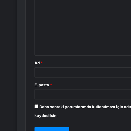
Y
o
r
u
m
*
Ad
*
E-posta
*
Daha sonraki yorumlarımda kullanılması için adı
kaydedilsin.