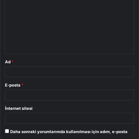
o
r
u
m
*
Ad
*
E-posta
*
İnternet sitesi
Daha sonraki yorumlarımda kullanılması için adım, e-posta