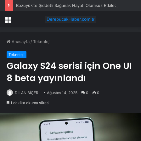
Bozüyük’te Şiddetli Sağanak Hayatı Olumsuz Etkiledi
Menü
Anasayfa
/
Teknoloji
Teknoloji
Galaxy S24 serisi için One UI
8 beta yayınlandı
DİLAN BİÇER
Ağustos 14, 2025
0
0
1 dakika okuma süresi