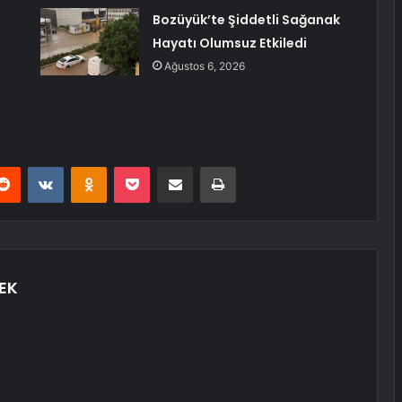
Bozüyük’te Şiddetli Sağanak
Hayatı Olumsuz Etkiledi
Ağustos 6, 2026
erest
Reddit
VKontakte
Odnoklassniki
Pocket
E-Posta ile paylaş
Yazdır
EK