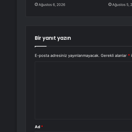
Ağustos 6, 2026
Ağustos 5, 
Bir yanıt yazın
E-posta adresiniz yayınlanmayacak.
Gerekli alanlar
*
i
Y
o
r
u
m
*
Ad
*