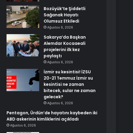
Bozüyük’te Şiddetli
Sağanak Hayatı
Olumsuz Etkiledi
Ağustos 6, 2026
Sakarya’da Başkan
Alemdar Kocaaeali
projelerini ilk kez
paylaştı
Ağustos 6, 2026
İzmir su kesintisi! İZSU
20-21 Temmuz İzmir su
kesintisi ne zaman
bitecek, sular ne zaman
gelecek?
Ağustos 6, 2026
Pentagon, Ürdün’de hayatını kaybeden iki
ABD askerinin kimliklerini açıkladı
Ağustos 6, 2026