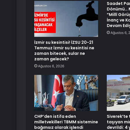
Saadet Part
Dönümü… M
“Millî Görü
İnanç ve K
Devam Edi
Ağustos 6, 
İzmir su kesintisi! İZSU 20-21
Temmuz İzmir su kesintisi ne
zaman bitecek, sular ne
zaman gelecek?
Ağustos 6, 2026
CHP’den istifa eden
Siverek’te 
milletvekilleri TBMM sistemine
taşıyan m
bağımsız olarak işlendi
devrildi: 4 