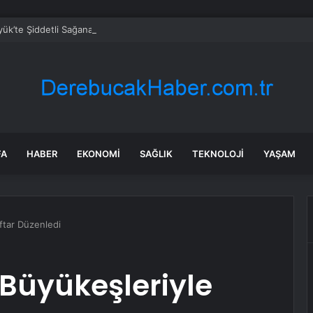
ük’te Şiddetli Sağanak Hayatı Olumsuz Etkiledi
FA
HABER
EKONOMI
SAĞLIK
TEKNOLOJI
YAŞAM
İftar Düzenledi
 Büyükeşleriyle