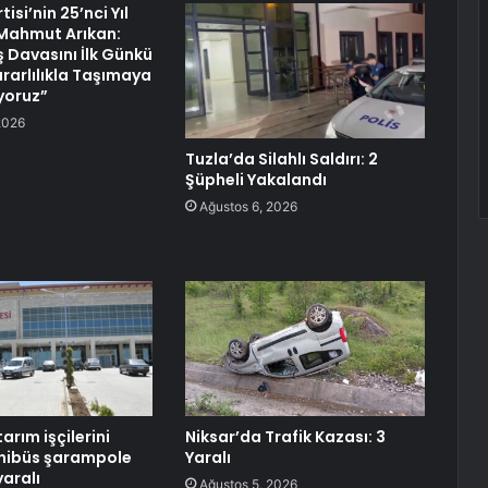
isi’nin 25’nci Yıl
ahmut Arıkan:
ş Davasını İlk Günkü
ararlılıkla Taşımaya
yoruz”
2026
Tuzla’da Silahlı Saldırı: 2
Şüpheli Yakalandı
Ağustos 6, 2026
tarım işçilerini
Niksar’da Trafik Kazası: 3
inibüs şarampole
Yaralı
yaralı
Ağustos 5, 2026