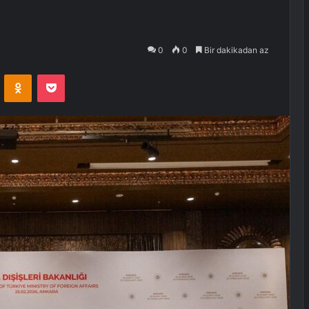
0
0
Bir dakikadan az
VKontakte
Odnoklassniki
Pocket