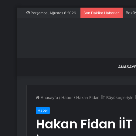
Bozüy
Perşembe, Ağustos 6 2026
Son Dakika Haberleri
ANASAY
Anasayfa
/
Haber
/
Hakan Fidan İİT Büyükeşleriyle 
Haber
Hakan Fidan İİT