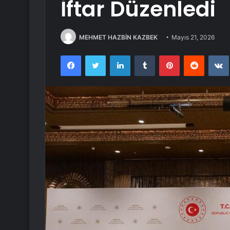
İftar Düzenledi
MEHMET HAZBİN KAZBEK
Mayıs 21, 2026
Facebook
Twitter
LinkedIn
Tumblr
Pinterest
Reddit