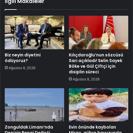
İlgili Makaleler
Biz neyin diyetini
Kılıçdaroğlu’nun sözcüsü
ödüyoruz?
Sarı açıkladı! Selin Sayek
Böke ve Gül Çiftçi için
Ağustos 9, 2026
disiplin süreci
Ağustos 8, 2026
Zonguldak Limanı’nda
Evin önünde kaybolan
Denizin Rengi Değişti
Miraç, gübre havuzunda