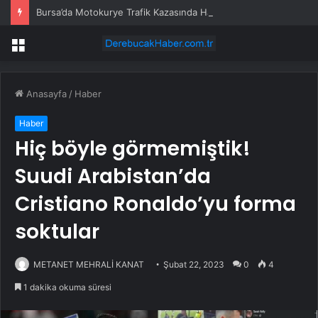
Bursa’da Motokurye Trafik Kazasında Hayatını Kaybetti
Menü
Anasayfa
/
Haber
Haber
Hiç böyle görmemiştik!
Suudi Arabistan’da
Cristiano Ronaldo’yu forma
soktular
METANET MEHRALİ KANAT
Şubat 22, 2023
0
4
1 dakika okuma süresi