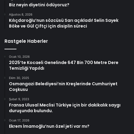
Biz neyin diyetini ödüyoruz?
Ağustos 8, 2026
Kılıçdaroğlu’nun sözcüsü Sarı açıkladı! Selin Sayek
Böke ve Gül Çiftçi için disiplin süreci
Rastgele Haberler
Ocak 10, 2026
2025’te Kocaeli Genelinde 647 Bin 700 Metre Dere
Temizliği Yapıldı
Ekim 30, 2025
Osmangazi Belediyesi’nin Kreşlerinde Cumhuriyet
Coşkusu
Şubat 9, 2023
Fransa Ulusal Meclisi Türkiye için bir dakikalık saygı
duruşunda bulundu.
Ocak 17, 2026
Ekrem İmamoğlu’nun özel jeti var mı?