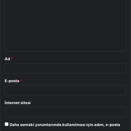
o
r
u
m
*
Ad
*
E-posta
*
İnternet sitesi
Daha sonraki yorumlarımda kullanılması için adım, e-posta