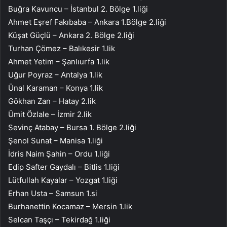
Buğra Kavuncu – İstanbul 2. Bölge 1.liği
Ahmet Eşref Fakıbaba – Ankara 1.Bölge 2.liği
Küşat Güçlü – Ankara 2. Bölge 2.liği
Turhan Çömez – Balıkesir 1.lik
Ahmet Yetim – Şanlıurfa 1.lik
Uğur Poyraz – Antalya 1.lik
Ünal Karaman – Konya 1.lik
Gökhan Zan – Hatay 2.lik
Ümit Özlale – İzmir 2.lik
Sevinç Atabay – Bursa 1. Bölge 2.liği
Şenol Sunat – Manisa 1.liği
İdris Naim Şahin – Ordu 1.liği
Edip Safter Gaydalı – Bitlis 1.liği
Lütfullah Kayalar – Yozgat 1.liği
Erhan Usta – Samsun 1.si
Burhanettin Kocamaz – Mersin 1.lik
Selcan Taşçı – Tekirdağ 1.liği