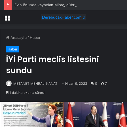
Evin önünde kaybolan Miraç, gübre havuzunda ölü bulundu
Menü
Anasayfa
/
Haber
Haber
İYİ Parti meclis listesini
sundu
METANET MEHRALİ KANAT
Nisan 9, 2023
0
7
1 dakika okuma süresi