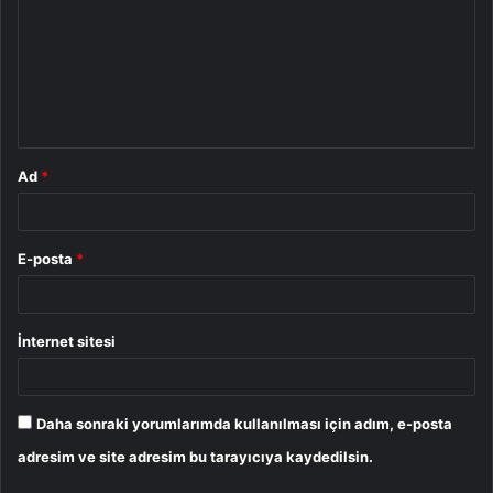
r
u
m
*
Ad
*
E-posta
*
İnternet sitesi
Daha sonraki yorumlarımda kullanılması için adım, e-posta
adresim ve site adresim bu tarayıcıya kaydedilsin.