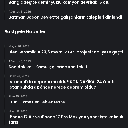
Bangladeş’te demir yüklü kamyon devrildi: 15 ölü
Ağustos 8, 2026
Batman Sason Devlet’te çalışanların talepleri dinlendi
Rastgele Haberler
Mayıs 26, 2025
Bien Seramik’in 23,5 mwp’lik GES projesi faaliyete geçti
Ağustos 3, 2025
Son dakika… Kamu işçilerine son teklif
Ocak 26, 2026
İstanbul’da deprem mi oldu? SON DAKİKA! 24 Ocak
İstanbul’da az önce nerede deprem oldu?
Ekim 15, 2025
Tüm Hizmetler Tek Adreste
Nisan 8, 2025
iPhone 17 Air ve iPhone 17 Pro Max yan yana: İşte kalınlık
farkı!