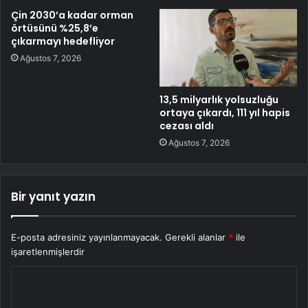
Çin 2030’a kadar orman
örtüsünü %25,8’e
çıkarmayı hedefliyor
Ağustos 7, 2026
13,5 milyarlık yolsuzluğu
ortaya çıkardı, 111 yıl hapis
cezası aldı
Ağustos 7, 2026
Bir yanıt yazın
E-posta adresiniz yayınlanmayacak.
Gerekli alanlar
*
ile
işaretlenmişlerdir
Y
o