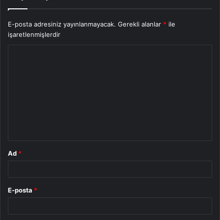
E-posta adresiniz yayınlanmayacak.
Gerekli alanlar
*
ile
işaretlenmişlerdir
Y
o
r
u
m
*
Ad
*
E-posta
*