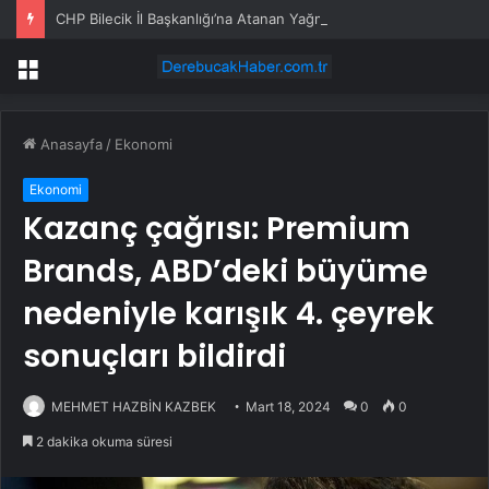
CHP Bilecik İl Başkanlığı’na Atanan Yağmur’a Anahtar Teslim Edilmedi
Menü
Anasayfa
/
Ekonomi
Ekonomi
Kazanç çağrısı: Premium
Brands, ABD’deki büyüme
nedeniyle karışık 4. çeyrek
sonuçları bildirdi
MEHMET HAZBİN KAZBEK
Mart 18, 2024
0
0
2 dakika okuma süresi