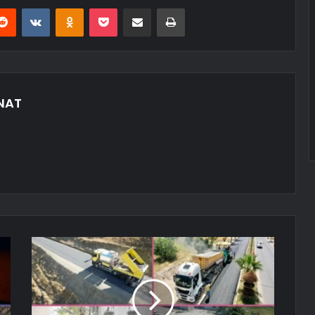
erest
Reddit
VKontakte
Odnoklassniki
Pocket
E-Posta ile paylaş
Yazdır
NAT