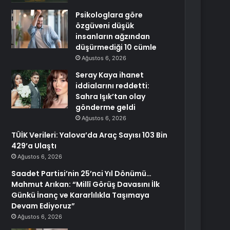
Psikologlara göre
özgüveni düşük
insanların ağzından
düşürmediği 10 cümle
Ağustos 6, 2026
Seray Kaya ihanet
iddialarını reddetti:
Sahra Işık’tan olay
gönderme geldi
Ağustos 6, 2026
TÜİK Verileri: Yalova’da Araç Sayısı 103 Bin
429’a Ulaştı
Ağustos 6, 2026
Saadet Partisi’nin 25’nci Yıl Dönümü…
Mahmut Arıkan: “Millî Görüş Davasını İlk
Günkü İnanç ve Kararlılıkla Taşımaya
Devam Ediyoruz”
Ağustos 6, 2026