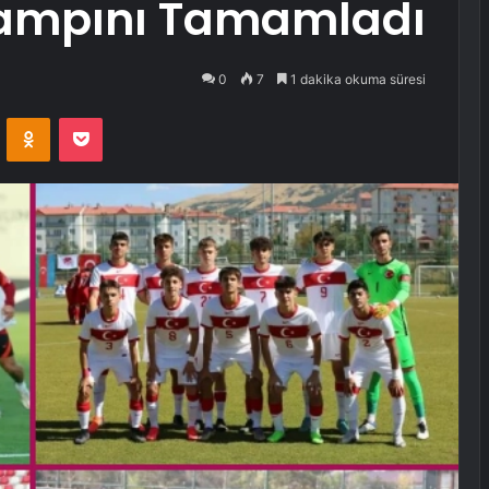
Kampını Tamamladı
0
7
1 dakika okuma süresi
VKontakte
Odnoklassniki
Pocket