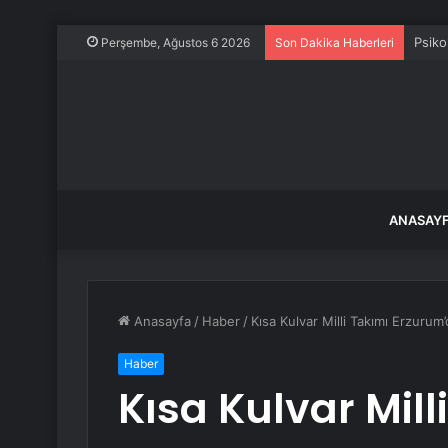
Psiko
Perşembe, Ağustos 6 2026
Son Dakika Haberleri
ANASAY
Anasayfa
/
Haber
/
Kısa Kulvar Milli Takımı Erzuru
Haber
Kısa Kulvar Mill