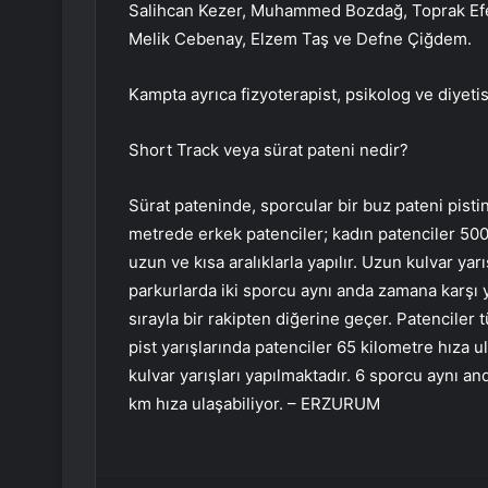
Salihcan Kezer, Muhammed Bozdağ, Toprak Efe Er
Melik Cebenay, Elzem Taş ve Defne Çiğdem.
Kampta ayrıca fizyoterapist, psikolog ve diyeti
Short Track veya sürat pateni nedir?
Sürat pateninde, sporcular bir buz pateni pist
metrede erkek patenciler; kadın patenciler 500
uzun ve kısa aralıklarla yapılır. Uzun kulvar yarı
parkurlarda iki sporcu aynı anda zamana karşı ya
sırayla bir rakipten diğerine geçer. Patenciler 
pist yarışlarında patenciler 65 kilometre hıza 
kulvar yarışları yapılmaktadır. 6 sporcu aynı a
km hıza ulaşabiliyor. – ERZURUM