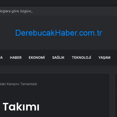
loglara göre özgüveni düşük insanların ağzından düşürmediği 10 cümle
FA
HABER
EKONOMI
SAĞLIK
TEKNOLOJI
YAŞAM
m’daki Kampını Tamamladı
i Takımı