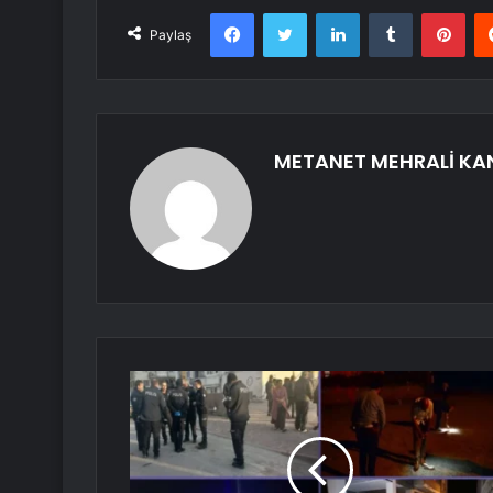
Facebook
Twitter
LinkedIn
Tumblr
Pint
Paylaş
METANET MEHRALİ KA