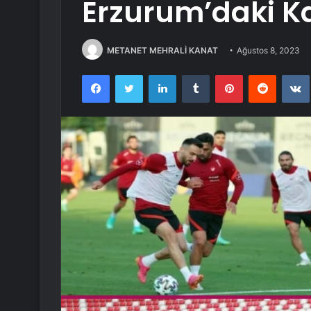
Erzurum’daki 
METANET MEHRALİ KANAT
Ağustos 8, 2023
Facebook
Twitter
LinkedIn
Tumblr
Pinterest
Reddit