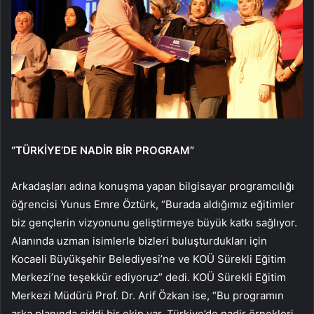
“TÜRKİYE’DE NADİR BİR PROGRAM”
Arkadaşları adına konuşma yapan bilgisayar programcılığı
öğrencisi Yunus Emre Öztürk, “Burada aldığımız eğitimler
biz gençlerin vizyonunu geliştirmeye büyük katkı sağlıyor.
Alanında uzman isimlerle bizleri buluşturdukları için
Kocaeli Büyükşehir Belediyesi’ne ve KOÜ Sürekli Eğitim
Merkezi’ne teşekkür ediyoruz” dedi. KOÜ Sürekli Eğitim
Merkezi Müdürü Prof. Dr. Arif Özkan ise, “Bu programın
arka planında ciddi bir ekip var. Türkiye’de nadir örnekleri