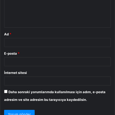
u
m
*
Ad
*
E-posta
*
İnternet sitesi
Daha sonraki yorumlarımda kullanılması için adım, e-posta
adresim ve site adresim bu tarayıcıya kaydedilsin.