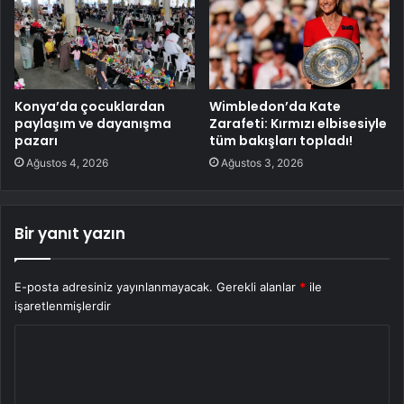
Konya’da çocuklardan
Wimbledon’da Kate
paylaşım ve dayanışma
Zarafeti: Kırmızı elbisesiyle
pazarı
tüm bakışları topladı!
Ağustos 4, 2026
Ağustos 3, 2026
Bir yanıt yazın
E-posta adresiniz yayınlanmayacak.
Gerekli alanlar
*
ile
işaretlenmişlerdir
Y
o
r