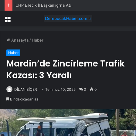
CHP Bilecik İl Başkanlığı’na Atanan Yağmur’a Anahtar Teslim Edilmedi
Menü
Anasayfa
/
Haber
Haber
Mardin’de Zincirleme Trafik
Kazası: 3 Yaralı
DİLAN BİÇER
Temmuz 10, 2025
0
0
Bir dakikadan az