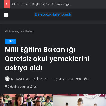
CHP Bilecik İl Başkanlığı’na Atanan Yağmur’a Anahtar Teslim Edilmedi
Menü
Anasayfa
/
Haber
Haber
Milli Eğitim Bakanlığı
ücretsiz okul yemeklerini
askıya aldı
METANET MEHRALİ KANAT
Eylül 17, 2023
0
5
2 dakika okuma süresi