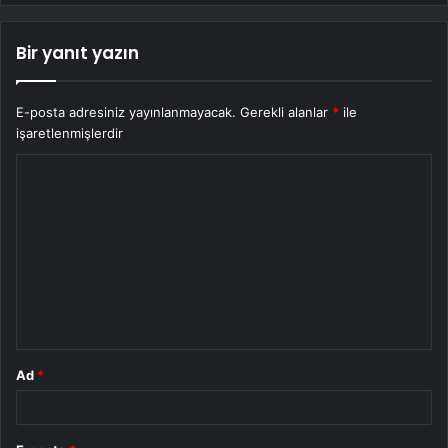
Bir yanıt yazın
E-posta adresiniz yayınlanmayacak.
Gerekli alanlar
*
ile
işaretlenmişlerdir
Y
o
r
u
m
*
Ad
*