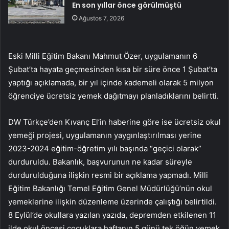
En son yıllar önce görülmüştü
Ağustos 7, 2026
Eski Milli Eğitim Bakanı Mahmut Özer, uygulamanın 6
Şubat’ta hayata geçmesinden kısa bir süre önce 1 Şubat’ta
yaptığı açıklamada, bir yıl içinde kademeli olarak 5 milyon
öğrenciye ücretsiz yemek dağıtmayı planladıklarını belirtti.
DW Türkçe’den Kıvanç El’in haberine göre ise ücretsiz okul
yemeği projesi, uygulamanın yaygınlaştırılması yerine
2023-2024 eğitim-öğretim yılı başında “geçici olarak”
durduruldu. Bakanlık, başvurunun ne kadar süreyle
durdurulduğuna ilişkin resmi bir açıklama yapmadı. Milli
Eğitim Bakanlığı Temel Eğitim Genel Müdürlüğü’nün okul
yemeklerine ilişkin düzenleme üzerinde çalıştığı belirtildi.
8 Eylül’de okullara yazılan yazıda, depremden etkilenen 11
ilde okul öncesi çocuklara haftanın 5 günü tek öğün yemek