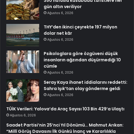
350 nüfuslu kasabada turistlere her
gün altın veriliyor
Ağustos 6, 2026
THY’den ikinci çeyrekte 197 milyon
dolar net kâr
Ağustos 6, 2026
Psikologlara göre özgüveni düşük
insanların ağzından düşürmediği 10
cümle
Ağustos 6, 2026
Seray Kaya ihanet iddialarını reddetti:
Sahra Işık’tan olay gönderme geldi
Ağustos 6, 2026
TÜİK Verileri: Yalova’da Araç Sayısı 103 Bin 429’a Ulaştı
Ağustos 6, 2026
Saadet Partisi’nin 25’nci Yıl Dönümü… Mahmut Arıkan:
“Millî Görüş Davasını İlk Günkü İnanç ve Kararlılıkla