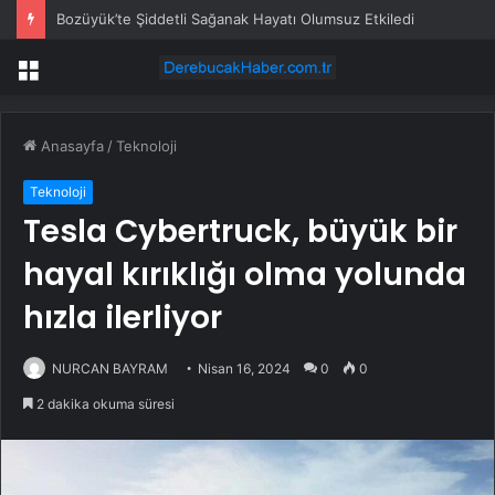
Bozüyük’te Şiddetli Sağanak Hayatı Olumsuz Etkiledi
Menü
Anasayfa
/
Teknoloji
Teknoloji
Tesla Cybertruck, büyük bir
hayal kırıklığı olma yolunda
hızla ilerliyor
NURCAN BAYRAM
Nisan 16, 2024
0
0
2 dakika okuma süresi