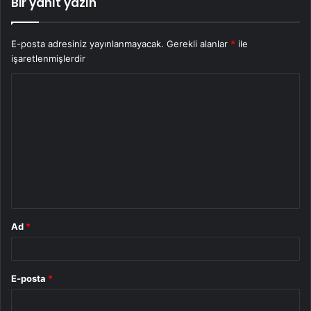
Bir yanıt yazın
E-posta adresiniz yayınlanmayacak.
Gerekli alanlar
*
ile
işaretlenmişlerdir
Y
o
r
u
m
*
Ad
*
E-posta
*