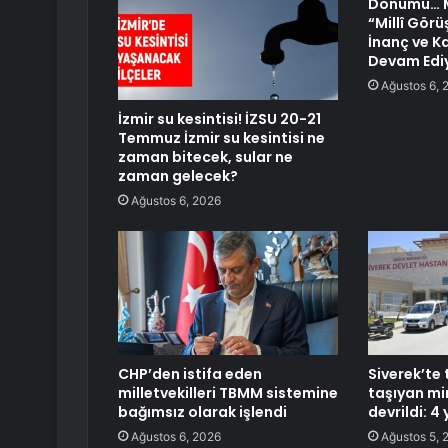
Dönümü… M
“Millî Görü
İnanç ve K
Devam Edi
Ağustos 6, 
İzmir su kesintisi! İZSU 20-21
Temmuz İzmir su kesintisi ne
zaman bitecek, sular ne
zaman gelecek?
Ağustos 6, 2026
CHP’den istifa eden
Siverek’te 
milletvekilleri TBMM sistemine
taşıyan m
bağımsız olarak işlendi
devrildi: 4 
Ağustos 6, 2026
Ağustos 5, 