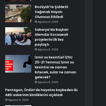
Bozüyük’te Şiddetli
Sağanak Hayatı
Olumsuz Etkiledi
Ağustos 6, 2026
Sakarya’da Başkan
Alemdar Kocaaeali
projelerini ilk kez
paylaştı
Ağustos 6, 2026
İzmir su kesintisi! İZSU
20-21 Temmuz İzmir su
kesintisi ne zaman
bitecek, sular ne zaman
gelecek?
Ağustos 6, 2026
Pentagon, Ürdün’de hayatını kaybeden iki
ABD askerinin kimliklerini açıkladı
Ağustos 6, 2026