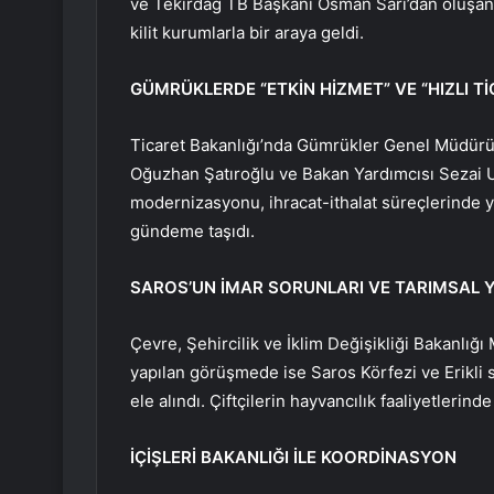
ve Tekirdağ TB Başkanı Osman Sarı’dan oluşan he
kilit kurumlarla bir araya geldi.
GÜMRÜKLERDE “ETKİN HİZMET” VE “HIZLI 
Ticaret Bakanlığı’nda Gümrükler Genel Müdür
Oğuzhan Şatıroğlu ve Bakan Yardımcısı Sezai Uç
modernizasyonu, ihracat-ithalat süreçlerinde y
gündeme taşıdı.
SAROS’UN İMAR SORUNLARI VE TARIMSAL 
Çevre, Şehircilik ve İklim Değişikliği Bakanlı
yapılan görüşmede ise Saros Körfezi ve Erikli s
ele alındı. Çiftçilerin hayvancılık faaliyetlerin
İÇİŞLERİ BAKANLIĞI İLE KOORDİNASYON