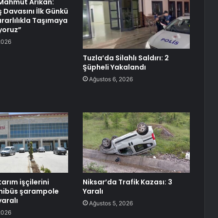
ahmut Arıkan:
ş Davasını İlk Günkü
ararlılıkla Taşımaya
yoruz”
2026
Tuzla’da Silahlı Saldırı: 2
Şüpheli Yakalandı
Ağustos 6, 2026
tarım işçilerini
Niksar’da Trafik Kazası: 3
inibüs şarampole
Yaralı
yaralı
Ağustos 5, 2026
2026