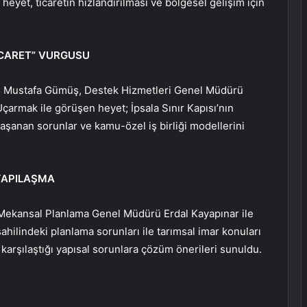
yet, ticaretin hızlandırılması ve bölgesel gelişim için
TİCARET” VURGUSU
ü Mustafa Gümüş, Destek Hizmetleri Genel Müdürü
armak ile görüşen heyet; İpsala Sınır Kapısı’nın
aşanan sorunlar ve kamu-özel iş birliği modellerini
YAPILAŞMA
ğı Mekansal Planlama Genel Müdürü Erdal Kayapınar ile
ahilindeki planlama sorunları ile tarımsal imar konuları
de karşılaştığı yapısal sorunlara çözüm önerileri sunuldu.