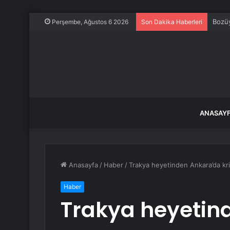
Bozüy
Perşembe, Ağustos 6 2026
Son Dakika Haberleri
ANASAY
Anasayfa
/
Haber
/
Trakya heyetinden Ankara’da krit
Haber
Trakya heyetin