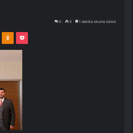
0
0
1 dakika okuma süresi
VKontakte
Odnoklassniki
Pocket