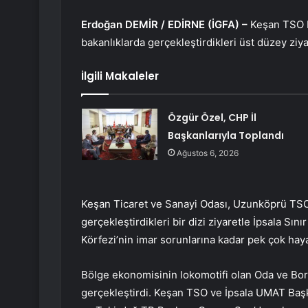
Erdoğan DEMİR / EDİRNE (İGFA) –
Keşan TSO B
bakanlıklarda gerçekleştirdikleri üst düzey ziy
İlgili Makaleler
Özgür Özel, CHP İl
Başkanlarıyla Toplandı
Ağustos 6, 2026
Keşan Ticaret ve Sanayi Odası, Uzunköprü TSO 
gerçekleştirdikleri bir dizi ziyaretle İpsala S
Körfezi’nin imar sorunlarına kadar pek çok hay
Bölge ekonomisinin lokomotifi olan Oda ve Borsa
gerçekleştirdi. Keşan TSO ve İpsala UMAT Başk