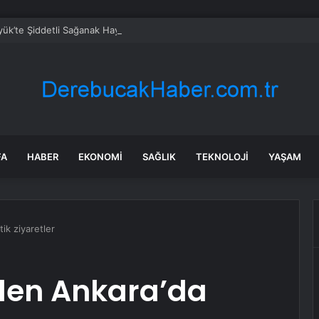
ük’te Şiddetli Sağanak Hayatı Olumsuz Etkiledi
FA
HABER
EKONOMI
SAĞLIK
TEKNOLOJI
YAŞAM
ik ziyaretler
den Ankara’da