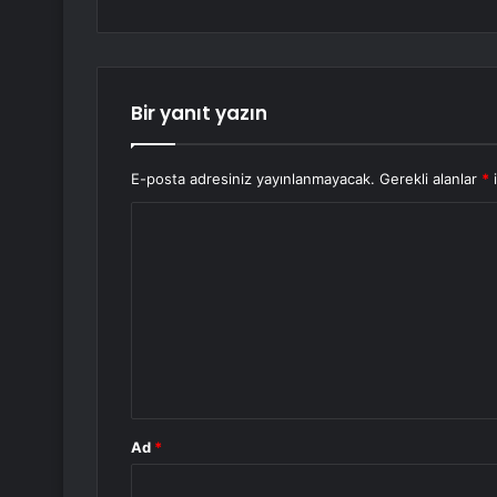
Bir yanıt yazın
E-posta adresiniz yayınlanmayacak.
Gerekli alanlar
*
i
Y
o
r
u
m
*
Ad
*