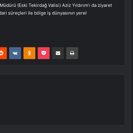
Müdürü (Eski Tekirdağ Valisi) Aziz Yıldırım’ı da ziyaret
dari süreçleri ile bölge iş dünyasının yerel
erest
Reddit
VKontakte
Odnoklassniki
Pocket
E-Posta ile paylaş
Yazdır