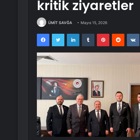
kritik ziyaretler
ÜMİT SAVĞA
Mayıs 15, 2026
Facebook
Twitter
LinkedIn
Tumblr
Pinterest
Reddit