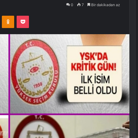
0
7
Bir dakikadan az
VKontakte
Odnoklassniki
Pocket