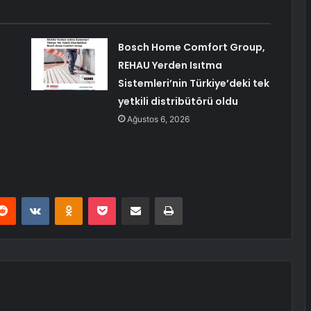
Bosch Home Comfort Group,
REHAU Yerden Isıtma
Sistemleri’nin Türkiye’deki tek
yetkili distribütörü oldu
Ağustos 6, 2026
erest
Reddit
VKontakte
Odnoklassniki
Pocket
E-Posta ile paylaş
Yazdır