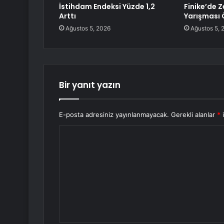
İstihdam Endeksi Yüzde 1,2
Finike’de Z
Arttı
Yarışması Ö
Ağustos 5, 2026
Ağustos 5, 
Bir yanıt yazın
E-posta adresiniz yayınlanmayacak.
Gerekli alanlar
*
i
Y
o
r
u
m
*