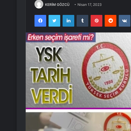
KERİM GÖZCÜ
Nisan 17, 2023
Facebook
Twitter
LinkedIn
Tumblr
Pinterest
Reddit