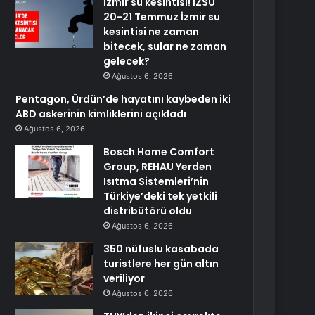
İzmir su kesintisi! İZSU
20-21 Temmuz İzmir su
kesintisi ne zaman
bitecek, sular ne zaman
gelecek?
Ağustos 6, 2026
Pentagon, Ürdün’de hayatını kaybeden iki
ABD askerinin kimliklerini açıkladı
Ağustos 6, 2026
Bosch Home Comfort
Group, REHAU Yerden
Isıtma Sistemleri’nin
Türkiye’deki tek yetkili
distribütörü oldu
Ağustos 6, 2026
350 nüfuslu kasabada
turistlere her gün altın
veriliyor
Ağustos 6, 2026