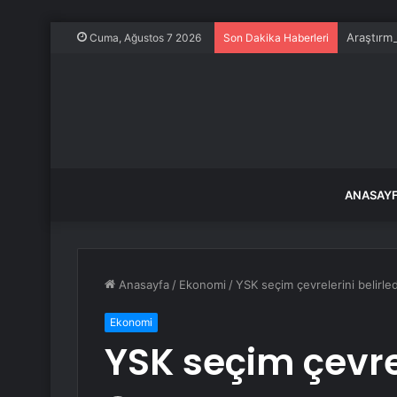
Araştırm
Cuma, Ağustos 7 2026
Son Dakika Haberleri
ANASAY
Anasayfa
/
Ekonomi
/
YSK seçim çevrelerini belirled
Ekonomi
YSK seçim çevrel