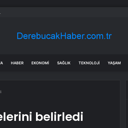
a: Büyük insansı maymunlar huzuru korumak için öpüşüp sarılıyorlar
FA
HABER
EKONOMI
SAĞLIK
TEKNOLOJI
YAŞAM
i
erini belirledi