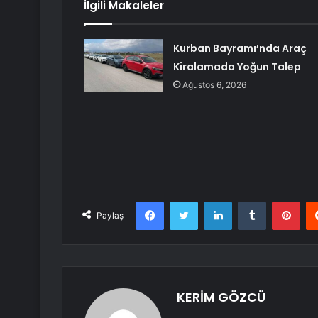
İlgili Makaleler
Kurban Bayramı’nda Araç
Kiralamada Yoğun Talep
Ağustos 6, 2026
Facebook
Twitter
LinkedIn
Tumblr
Pint
Paylaş
KERİM GÖZCÜ