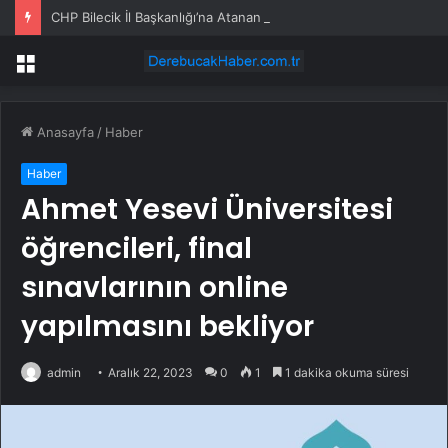
CHP Bilecik İl Başkanlığı’na Atanan Yağmur’a Anahtar Teslim Edilmedi
Menü
Anasayfa
/
Haber
Haber
Ahmet Yesevi Üniversitesi
öğrencileri, final
sınavlarının online
yapılmasını bekliyor
admin
Aralık 22, 2023
0
1
1 dakika okuma süresi