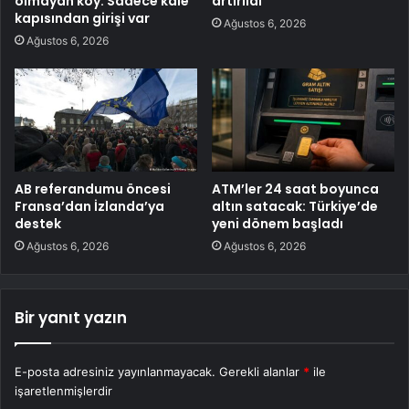
olmayan köy: Sadece kale
artırıldı
kapısından girişi var
Ağustos 6, 2026
Ağustos 6, 2026
AB referandumu öncesi
ATM’ler 24 saat boyunca
Fransa’dan İzlanda’ya
altın satacak: Türkiye’de
destek
yeni dönem başladı
Ağustos 6, 2026
Ağustos 6, 2026
Bir yanıt yazın
E-posta adresiniz yayınlanmayacak.
Gerekli alanlar
*
ile
işaretlenmişlerdir