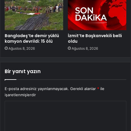
Bangladeş’te demir yüklü
İzmit’te Başkanvekili belli
kamyon devrildi: 15 ölü
oldu
Ağustos 8, 2026
Ağustos 8, 2026
Bir yanıt yazın
E-posta adresiniz yayınlanmayacak.
Gerekli alanlar
*
ile
işaretlenmişlerdir
Y
o
r