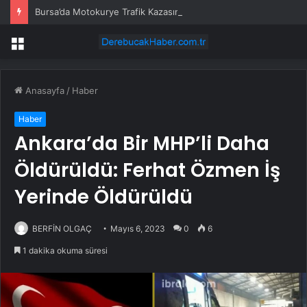
Bursa’da Motokurye Trafik Kazasında Hayatını Kaybetti
Menü
Anasayfa
/
Haber
Haber
Ankara’da Bir MHP’li Daha
Öldürüldü: Ferhat Özmen İş
Yerinde Öldürüldü
BERFİN OLGAÇ
Mayıs 6, 2023
0
6
1 dakika okuma süresi