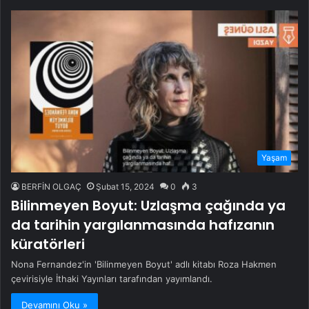
Yaşam
BERFİN OLGAÇ
Şubat 15, 2024
0
3
Bilinmeyen Boyut: Uzlaşma çağında ya
da tarihin yargılanmasında hafızanın
küratörleri
Nona Fernandez'in 'Bilinmeyen Boyut' adlı kitabı Roza Hakmen
çevirisiyle İthaki Yayınları tarafından yayımlandı.
Devamını Oku »