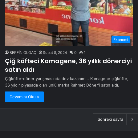
Ekonomi
BERFİN OLGAÇ
Şubat 8, 2024
0
1
Çiğ köfteci Komagene, 36 yıllık dönerciyi
satın aldı
Çiğköfte-döner yarışmasında dev kazanım... Komagene çiğköfte,
36 yıldır piyasada olan ünlü marka Rahmet Döner'i satın aldı.
Devamını Oku »
Sonraki sayfa