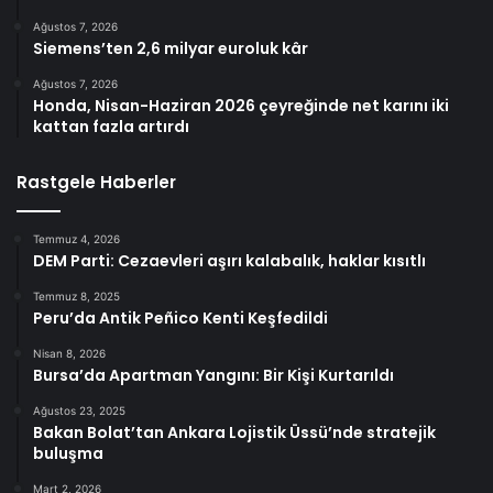
Ağustos 7, 2026
Siemens’ten 2,6 milyar euroluk kâr
Ağustos 7, 2026
Honda, Nisan-Haziran 2026 çeyreğinde net karını iki
kattan fazla artırdı
Rastgele Haberler
Temmuz 4, 2026
DEM Parti: Cezaevleri aşırı kalabalık, haklar kısıtlı
Temmuz 8, 2025
Peru’da Antik Peñico Kenti Keşfedildi
Nisan 8, 2026
Bursa’da Apartman Yangını: Bir Kişi Kurtarıldı
Ağustos 23, 2025
Bakan Bolat’tan Ankara Lojistik Üssü’nde stratejik
buluşma
Mart 2, 2026