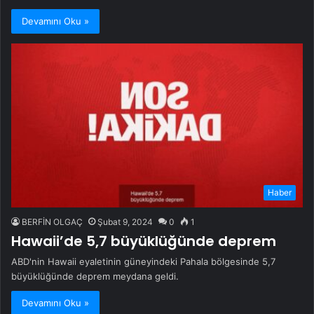
Devamını Oku »
Haber
BERFİN OLGAÇ
Şubat 9, 2024
0
1
Hawaii’de 5,7 büyüklüğünde deprem
ABD'nin Hawaii eyaletinin güneyindeki Pahala bölgesinde 5,7
büyüklüğünde deprem meydana geldi.
Devamını Oku »