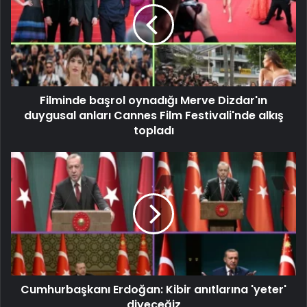
Filminde başrol oynadığı Merve Dizdar'ın
duygusal anları Cannes Film Festivali'nde alkış
topladı
Cumhurbaşkanı Erdoğan: Kibir anıtlarına 'yeter'
diyeceğiz