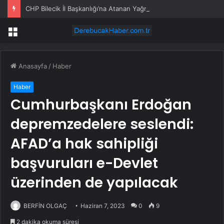
CHP Bilecik İl Başkanlığı’na Atanan Yağmur’a Anahtar Teslim Edilmedi
Menü
Anasayfa
/
Haber
Haber
Cumhurbaşkanı Erdoğan
depremzedelere seslendi:
AFAD’a hak sahipliği
başvuruları e-Devlet
üzerinden de yapılacak
BERFİN OLGAÇ
Haziran 7, 2023
0
9
2 dakika okuma süresi