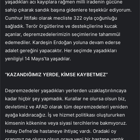
yaşadıkları acı kayıplara rağmen milli iradenin gücüne
sahip çıkarak sandık başına gidenlere teşekkür ediyorum.
Cumhur İttifakı olarak mecliste 322 oyla çoğunluğu
sağladık. Terör örgütlerine ve destekçilerine kucak
açanlar, depremzedelerimizin seçimlerine tahammül
edemediler. Kardeşin Erdoğan yoluna devam ederse
adalet gereğini yapacaktır. Her seçimde yaşadıkları
yenilgiyi 14 Mayıs’ta yaşadılar.
“KAZANDIĞIMIZ YERDE, KİMSE KAYBETMEZ”
Depremzedeler yaşadıkları yerlerden uzaklaştırılıncaya
kadar hiçbir şey yapmadık. Kurallar ne olursa olsun biz,
devletimiz ve AFAD olarak tüm depremzedeleri yeniden
ayağa kaldıracağız. İş ve hizmet politikası oluştururken
kimsenin kökenine veya siyasi tercihlerine bakmıyoruz.
Hatay Defne’de hastaneye ihtiyaç vardı. Oradaki oy
oranımız ne olursa olsun oraya yeni bir hastane yaptık.