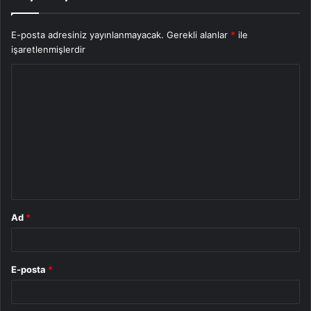
E-posta adresiniz yayınlanmayacak.
Gerekli alanlar
*
ile
işaretlenmişlerdir
Y
o
r
u
m
*
Ad
*
E-posta
*