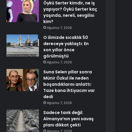
Öykü Serter kimdir, ne iş
yapıyor? Öykü Serter kaç
yaşında, nereli, sevgilisi
kim?
Ağustos 7, 2026
O ilimizde sıcaklık 50
dereceye yaklaştı: En
son yıllar önce
görülmüştü
Ağustos 7, 2026
Suna Selen yıllar sonra
Münir Özkul ile neden
boşandıklarını anlattı:
Taze kana ihtiyacım var
dedi
Ağustos 7, 2026
Sadece tank değil:
Almanya’nın yeni savaş
planı dikkat çekti
Ağustos 7, 2026