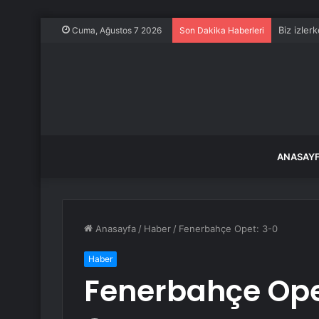
Biz izler
Cuma, Ağustos 7 2026
Son Dakika Haberleri
ANASAY
Anasayfa
/
Haber
/
Fenerbahçe Opet: 3-0
Haber
Fenerbahçe Ope