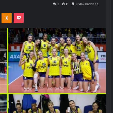
0
11
Bir dakikadan az
VKontakte
Odnoklassniki
Pocket