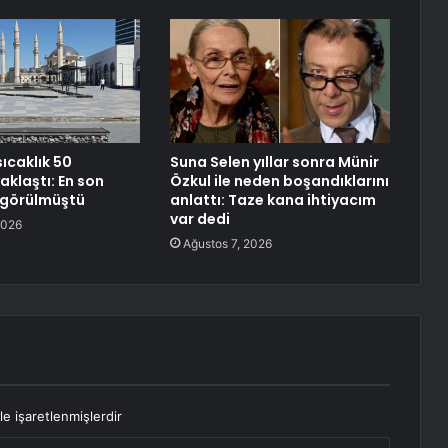
sıcaklık 50
Suna Selen yıllar sonra Münir
aklaştı: En son
Özkul ile neden boşandıklarını
e görülmüştü
anlattı: Taze kana ihtiyacım
var dedi
2026
Ağustos 7, 2026
le işaretlenmişlerdir