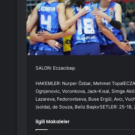
SALON: Eczacıbaşı
HAKEMLER: Nurper Özbar, Mehmet TopalECZACI
Ognjenovic, Voronkova, Jack-Kısal, Simge Ak
Lazareva, Fedorovtseva, Buse Ergül, Avcı, Vuc
(solda), de Souza, Beliz BaşkırSETLER: 25-18,
İlgili Makaleler