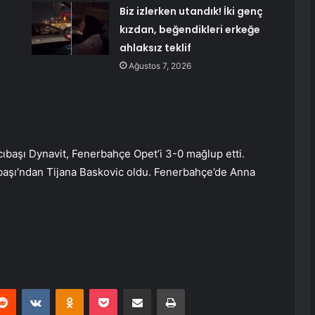
Biz izlerken utandık! İki genç
kızdan, beğendikleri erkeğe
ahlaksız teklif
Ağustos 7, 2026
acıbaşı Dynavit, Fenerbahçe Opet’i 3-0 mağlup etti.
ıbaşı’ndan Tijana Baskovic oldu. Fenerbahçe’de Anna
erest
Reddit
VKontakte
Odnoklassniki
Pocket
E-Posta ile paylaş
Yazdır