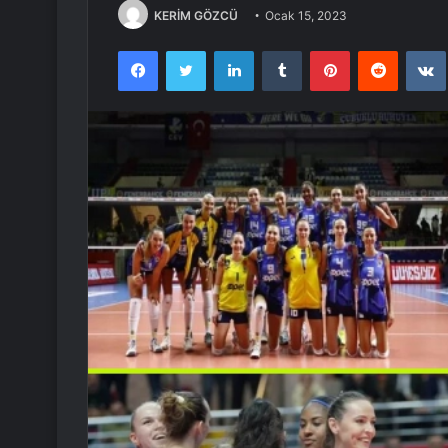
KERİM GÖZCÜ
Ocak 15, 2023
Facebook
Twitter
LinkedIn
Tumblr
Pinterest
Reddit