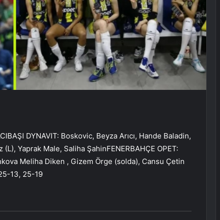
BAŞI DYNAVIT: Boskovic, Beyza Arıcı, Hande Baladin,
öz (L), Yaprak Male, Saliha ŞahinFENERBAHÇE OPET:
hkova Meliha Diken , Gizem Örge (solda), Cansu Çetin
 25-13, 25-19