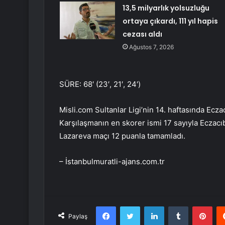
13,5 milyarlık yolsuzluğu
ortaya çıkardı, 111 yıl hapis
cezası aldı
Ağustos 7, 2026
SÜRE: 68′ (23′, 21′, 24′)
Misli.com Sultanlar Ligi’nin 14. haftasında Ecz
Karşılaşmanın en skorer ismi 17 sayıyla Eczac
Lazareva maçı 12 puanla tamamladı.
– İstanbulmuratli-ajans.com.tr
Facebook
Twitter
LinkedIn
Tumblr
Pint
Paylaş