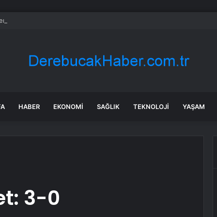
ken utandık! İki genç kızdan, beğendikleri erkeğe ahlaksız teklif
FA
HABER
EKONOMI
SAĞLIK
TEKNOLOJI
YAŞAM
t: 3-0