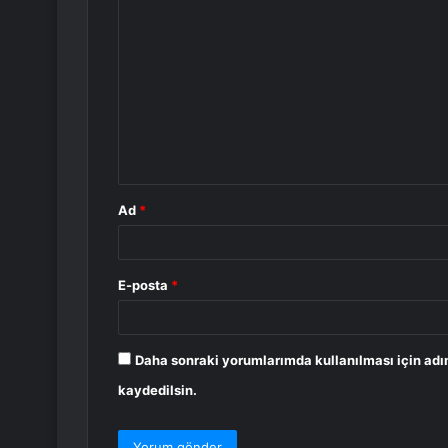
Y
o
r
u
m
*
Ad
*
E-posta
*
Daha sonraki yorumlarımda kullanılması için adı
kaydedilsin.