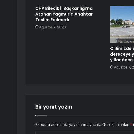
CHP Bilecik İl Başkanlığı’na
Atanan Yağmur’a Anahtar
Teslim Edilmedi
Ağustos 7, 2026
O ilimizde 
dereceye y
yıllar önc
Ağustos 7, 
Bir yanıt yazın
E-posta adresiniz yayınlanmayacak.
Gerekli alanlar
*
i