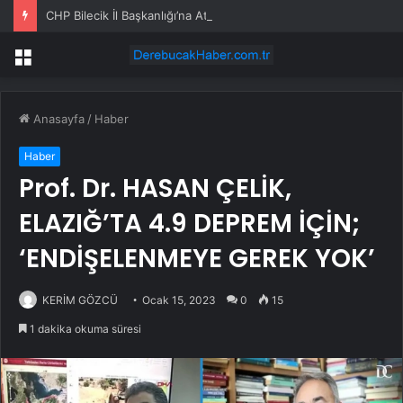
CHP Bilecik İl Başkanlığı’na Atanan Yağmur’a Anahtar Teslim Edilmedi
Menü
Anasayfa
/
Haber
Haber
Prof. Dr. HASAN ÇELİK,
ELAZIĞ’TA 4.9 DEPREM İÇİN;
‘ENDİŞELENMEYE GEREK YOK’
KERİM GÖZCÜ
Ocak 15, 2023
0
15
1 dakika okuma süresi