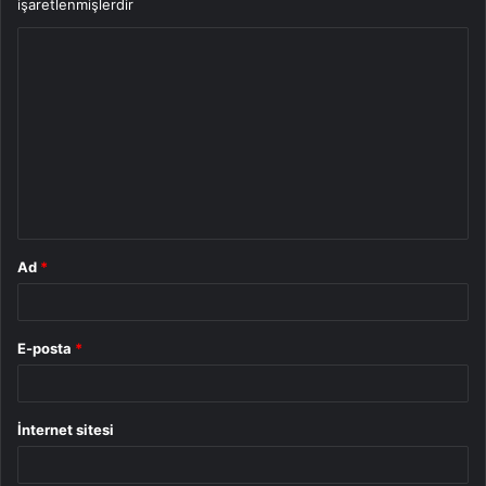
işaretlenmişlerdir
Y
o
r
u
m
*
Ad
*
E-posta
*
İnternet sitesi