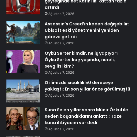
çeyreğinde net karını iki kattan fazla
artırdı
Ağustos 7, 2026
Assassin’s Creed’in kaderi değişebilir:
Ubisoft eski yönetmenini yeniden
göreve getirdi
Ağustos 7, 2026
Öykü Serter kimdir, ne iş yapıyor?
Öykü Serter kaç yaşında, nereli,
sevgilisi kim?
Ağustos 7, 2026
O ilimizde sıcaklık 50 dereceye
yaklaştı: En son yıllar önce görülmüştü
Ağustos 7, 2026
Suna Selen yıllar sonra Münir Özkul ile
neden boşandıklarını anlattı: Taze
kana ihtiyacım var dedi
Ağustos 7, 2026