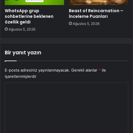
WhatsApp grup
Beast of Reincarnation –
sohbetlerine beklenen
İnceleme Puanları
özellik geldi
Ağustos 5, 2026
Ağustos 5, 2026
Bir yanıt yazın
E-posta adresiniz yayınlanmayacak.
Gerekli alanlar
*
ile
işaretlenmişlerdir
Y
o
r
u
m
*