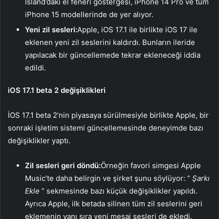
Island’daki el feneri göstergesi, iPhone 14 Pro ve tüm
iPhone 15 modellerinde de yer alıyor.
Yeni zil sesleri:
Apple, iOS 17.1 ile birlikte iOS 17 ile
eklenen yeni zil seslerini kaldırdı. Bunların ileride
yapılacak bir güncellemede tekrar ekleneceği iddia
edildi.
iOS 17.1 beta 2 değişiklikleri
İOS 17.1 beta 2’nin piyasaya sürülmesiyle birlikte Apple, bir
sonraki işletim sistemi güncellemesinde deneyimde bazı
değişiklikler yaptı.
Zil sesleri geri döndü:
Örneğin favori simgesi Apple
Music’te daha belirgin ve şirket şunu söylüyor: ”
Şarkı
Ekle
” sekmesinde bazı küçük değişiklikler yapıldı.
Ayrıca Apple, ilk betada silinen tüm zil seslerini geri
eklemenin yanı sıra yeni mesaj sesleri de ekledi.