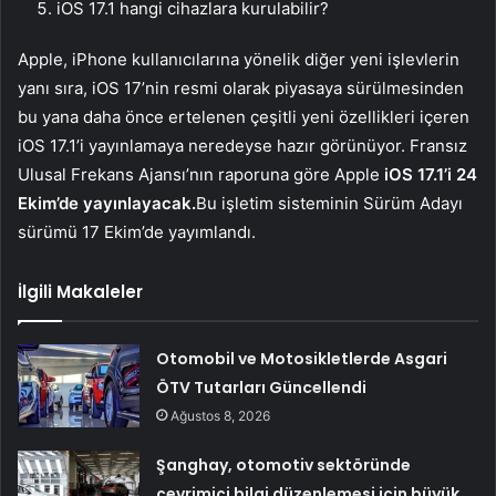
iOS 17.1 hangi cihazlara kurulabilir?
Apple, iPhone kullanıcılarına yönelik diğer yeni işlevlerin
yanı sıra, iOS 17’nin resmi olarak piyasaya sürülmesinden
bu yana daha önce ertelenen çeşitli yeni özellikleri içeren
iOS 17.1’i yayınlamaya neredeyse hazır görünüyor. Fransız
Ulusal Frekans Ajansı’nın raporuna göre Apple
iOS 17.1’i 24
Ekim’de yayınlayacak.
Bu işletim sisteminin Sürüm Adayı
sürümü 17 Ekim’de yayımlandı.
İlgili Makaleler
Otomobil ve Motosikletlerde Asgari
ÖTV Tutarları Güncellendi
Ağustos 8, 2026
Şanghay, otomotiv sektöründe
çevrimiçi bilgi düzenlemesi için büyük