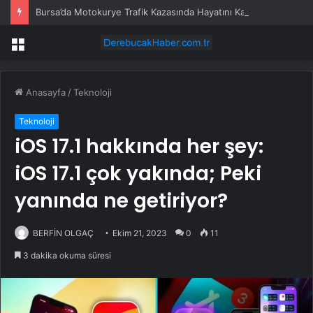
Bursa’da Motokurye Trafik Kazasında Hayatını Kaybetti
Menü
Anasayfa
/
Teknoloji
Teknoloji
iOS 17.1 hakkında her şey:
iOS 17.1 çok yakında; Peki
yanında ne getiriyor?
BERFİN OLGAÇ
Ekim 21, 2023
0
11
3 dakika okuma süresi