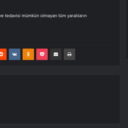
ve tedavisi mümkün olmayan tüm yaralıların
erest
Reddit
VKontakte
Odnoklassniki
Pocket
E-Posta ile paylaş
Yazdır