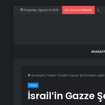
TÜİK 
Perşembe, Ağustos 6 2026
Son Dakika Haberleri
ANASAY
Anasayfa
/
Haber
/
İsrail’in Gazze Şeridi’ndeki saldı
Haber
İsrail’in Gazze Ş