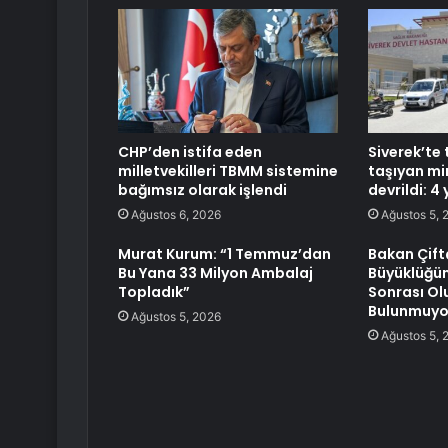
CHP’den istifa eden
Siverek’te 
milletvekilleri TBMM sistemine
taşıyan m
bağımsız olarak işlendi
devrildi: 4 
Ağustos 6, 2026
Ağustos 5, 
Murat Kurum: “1 Temmuz’dan
Bakan Çift
Bu Yana 33 Milyon Ambalaj
Büyüklüğü
Topladık”
Sonrası Ol
Bulunmuyo
Ağustos 5, 2026
Ağustos 5, 