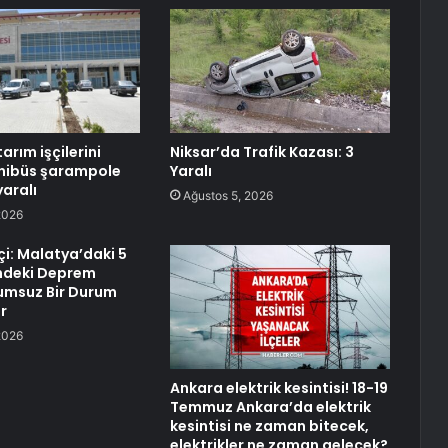
tarım işçilerini
Niksar’da Trafik Kazası: 3
inibüs şarampole
Yaralı
yaralı
Ağustos 5, 2026
2026
çi: Malatya’daki 5
ndeki Deprem
umsuz Bir Durum
r
2026
Ankara elektrik kesintisi! 18-19
Temmuz Ankara’da elektrik
kesintisi ne zaman bitecek,
elektrikler ne zaman gelecek?