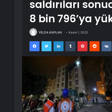
saldırıları sonu
8 bin 796’ya yü
YELDA KAPLAN
Kasım 1, 2023
Facebook
Twitter
LinkedIn
Tumblr
Pinterest
Reddit