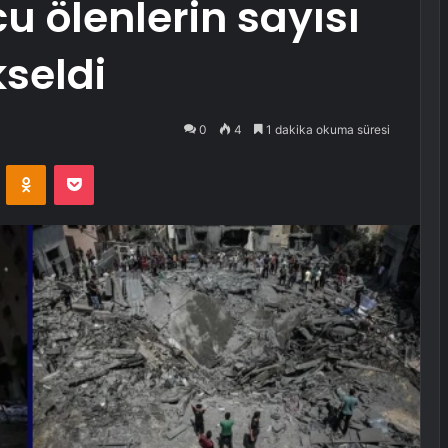
cu ölenlerin sayısı
kseldi
0
4
1 dakika okuma süresi
VKontakte
Odnoklassniki
Pocket