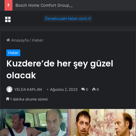
Bosch Home Comfort Group, REHAU Yerden Isıtma Sistemleri’nin Türkiye’deki tek yetkili distribütörü oldu
Menü
Anasayfa
/
Haber
Haber
Kuzdere’de her şey güzel
olacak
YELDA KAPLAN
Ağustos 2, 2023
0
9
1 dakika okuma süresi