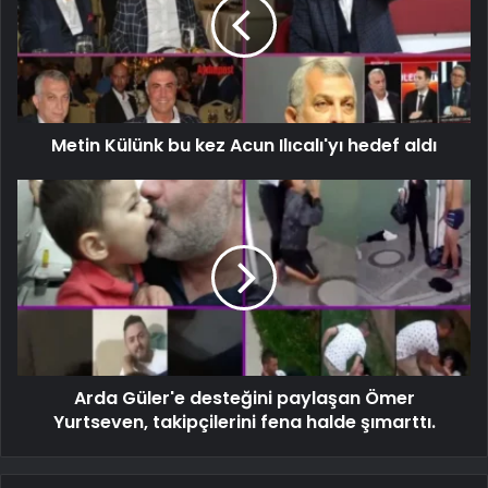
Metin Külünk bu kez Acun Ilıcalı'yı hedef aldı
Arda Güler'e desteğini paylaşan Ömer
Yurtseven, takipçilerini fena halde şımarttı.