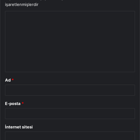
işaretlenmişlerdir
Y
o
r
u
m
*
Ad
*
E-posta
*
İnternet sitesi