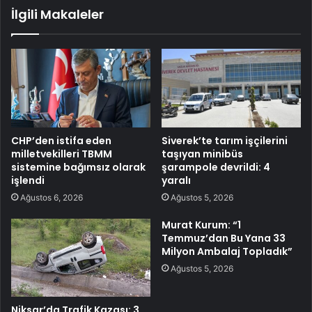
İlgili Makaleler
CHP’den istifa eden
Siverek’te tarım işçilerini
milletvekilleri TBMM
taşıyan minibüs
sistemine bağımsız olarak
şarampole devrildi: 4
işlendi
yaralı
Ağustos 6, 2026
Ağustos 5, 2026
Murat Kurum: “1
Temmuz’dan Bu Yana 33
Milyon Ambalaj Topladık”
Ağustos 5, 2026
Niksar’da Trafik Kazası: 3