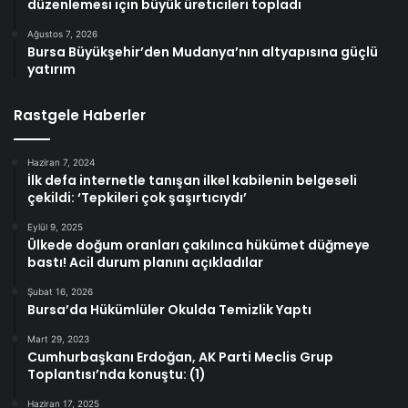
düzenlemesi için büyük üreticileri topladı
Ağustos 7, 2026
Bursa Büyükşehir’den Mudanya’nın altyapısına güçlü
yatırım
Rastgele Haberler
Haziran 7, 2024
İlk defa internetle tanışan ilkel kabilenin belgeseli
çekildi: ‘Tepkileri çok şaşırtıcıydı’
Eylül 9, 2025
Ülkede doğum oranları çakılınca hükümet düğmeye
bastı! Acil durum planını açıkladılar
Şubat 16, 2026
Bursa’da Hükümlüler Okulda Temizlik Yaptı
Mart 29, 2023
Cumhurbaşkanı Erdoğan, AK Parti Meclis Grup
Toplantısı’nda konuştu: (1)
Haziran 17, 2025