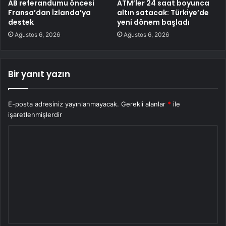
AB referandumu öncesi
ATM’ler 24 saat boyunca
Fransa’dan İzlanda’ya
altın satacak: Türkiye’de
destek
yeni dönem başladı
Ağustos 6, 2026
Ağustos 6, 2026
Bir yanıt yazın
E-posta adresiniz yayınlanmayacak.
Gerekli alanlar
*
ile
işaretlenmişlerdir
Y
o
r
u
m
*