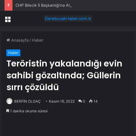
CHP Bilecik İl Başkanlığı’na Atanan Yağmur’a Anahtar Teslim Edilmedi
Menü
Anasayfa
/
Haber
Haber
Teröristin yakalandığı evin
sahibi gözaltında; Güllerin
sırrı çözüldü
BERFİN OLGAÇ
Kasım 16, 2022
0
14
1 dakika okuma süresi