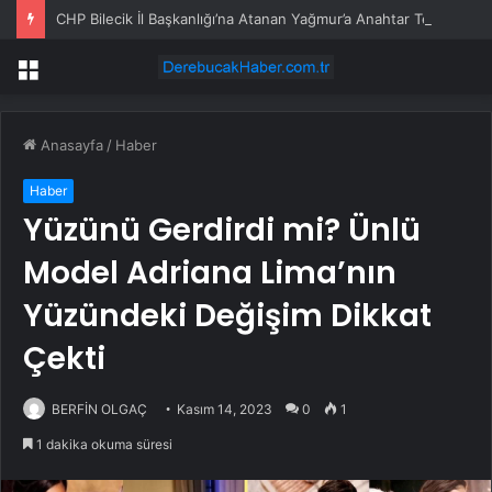
CHP Bilecik İl Başkanlığı’na Atanan Yağmur’a Anahtar Teslim Edilmedi
Menü
Anasayfa
/
Haber
Haber
Yüzünü Gerdirdi mi? Ünlü
Model Adriana Lima’nın
Yüzündeki Değişim Dikkat
Çekti
BERFİN OLGAÇ
Kasım 14, 2023
0
1
1 dakika okuma süresi