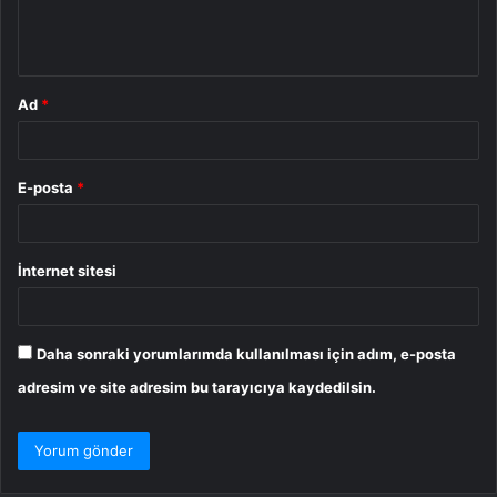
m
*
Ad
*
E-posta
*
İnternet sitesi
Daha sonraki yorumlarımda kullanılması için adım, e-posta
adresim ve site adresim bu tarayıcıya kaydedilsin.