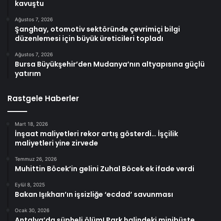
kavuştu
Ağustos 7, 2026
Şanghay, otomotiv sektöründe çevrimiçi bilgi
düzenlemesi için büyük üreticileri topladı
Ağustos 7, 2026
Bursa Büyükşehir’den Mudanya’nın altyapısına güçlü
yatırım
Rastgele Haberler
Mart 18, 2026
İnşaat maliyetleri rekor artış gösterdi… İşçilik
maliyetleri yine zirvede
Temmuz 26, 2026
Muhittin Böcek’in gelini Zuhal Böcek ek ifade verdi
Eylül 8, 2025
Bakan Işıkhan’ın işsizliğe ‘ecdad’ savunması
Ocak 30, 2026
Antalya’da şüpheli ölüm! Park halindeki minibüste