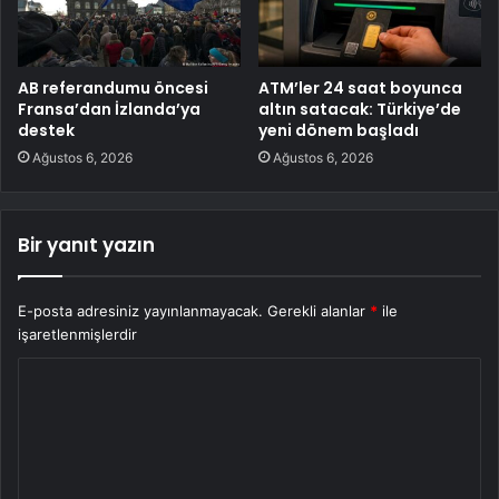
AB referandumu öncesi
ATM’ler 24 saat boyunca
Fransa’dan İzlanda’ya
altın satacak: Türkiye’de
destek
yeni dönem başladı
Ağustos 6, 2026
Ağustos 6, 2026
Bir yanıt yazın
E-posta adresiniz yayınlanmayacak.
Gerekli alanlar
*
ile
işaretlenmişlerdir
Y
o
r
u