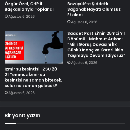
Özgür Özel, CHP İl
Bozüyük’te Şiddetli
Başkanlarıyla Toplandı
Sağanak Hayatı Olumsuz
Etkiledi
Ağustos 6, 2026
Ağustos 6, 2026
Saadet Partisi’nin 25’nci Yıl
Dönümü… Mahmut Arıkan:
“Millî Görüş Davasını İlk
Günkü İnanç ve Kararlılıkla
Taşımaya Devam Ediyoruz”
Ağustos 6, 2026
İzmir su kesintisi! İZSU 20-
21 Temmuz İzmir su
kesintisi ne zaman bitecek,
sular ne zaman gelecek?
Ağustos 6, 2026
Bir yanıt yazın