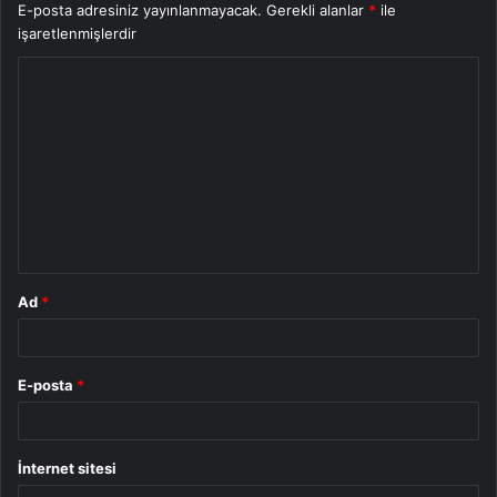
E-posta adresiniz yayınlanmayacak.
Gerekli alanlar
*
ile
işaretlenmişlerdir
Y
o
r
u
m
*
Ad
*
E-posta
*
İnternet sitesi