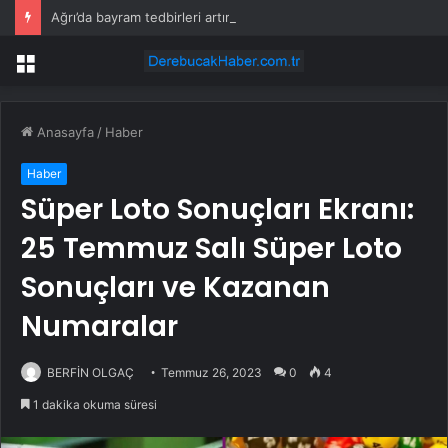
Ağrı’da bayram tedbirleri artırıldı
Menü
Anasayfa
/
Haber
Haber
Süper Loto Sonuçları Ekranı:
25 Temmuz Salı Süper Loto
Sonuçları ve Kazanan
Numaralar
BERFİN OLGAÇ
Temmuz 26, 2023
0
4
1 dakika okuma süresi