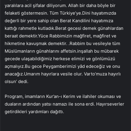
yaralılara acil şifalar diliyorum. Allah bir daha böyle bir
felaketi göstermesin. Tüm Türkiye’ye.Dini hayatımızda
değerli bir yere sahip olan Berat Kandilini hayatımıza
kattığı rahmetle kutladık.Berat gecesi demek günahlardan
beraat demektir.Yüce Rabbimizin mağfiret, mağfiret ve
hikmetine kavuşmak demektir. .Rabbim bu vesileyle tüm
Müslümanların günahlarını affetsin.inşallah bu mübarek
gecede ulaşabildiğimiz herkese elimizi ve gönlümüzü
açmalıyız.Bu gece Peygamberimizi yâd edeceğiz ve onu
anacağız.Umarım hayırlara vesile olur. Varto’muza hayırlı
olsun’ dedi.
Program, imamların Kur’an-ı Kerim ve ilahiler okuması ve
duaların ardından yatsı namazı ile sona erdi. Hayırseverler
getirdikleri yardımları dağıttı.