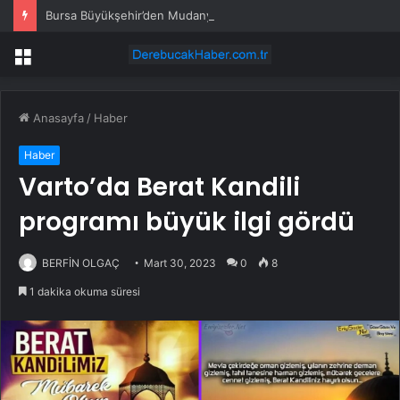
Bursa Büyükşehir’den Mudanya’nın altyapısına güçlü yatırım
Menü
Anasayfa
/
Haber
Haber
Varto’da Berat Kandili
programı büyük ilgi gördü
BERFİN OLGAÇ
Mart 30, 2023
0
8
1 dakika okuma süresi