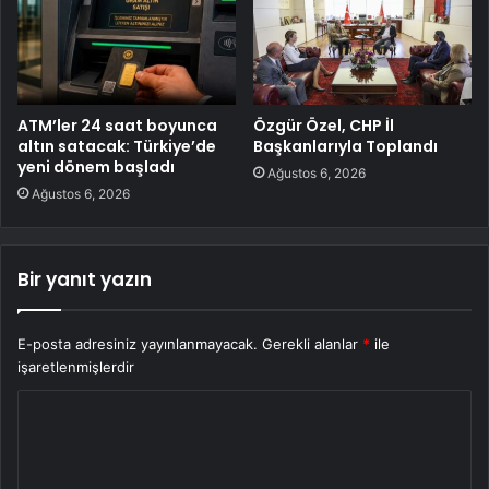
ATM’ler 24 saat boyunca
Özgür Özel, CHP İl
altın satacak: Türkiye’de
Başkanlarıyla Toplandı
yeni dönem başladı
Ağustos 6, 2026
Ağustos 6, 2026
Bir yanıt yazın
E-posta adresiniz yayınlanmayacak.
Gerekli alanlar
*
ile
işaretlenmişlerdir
Y
o
r